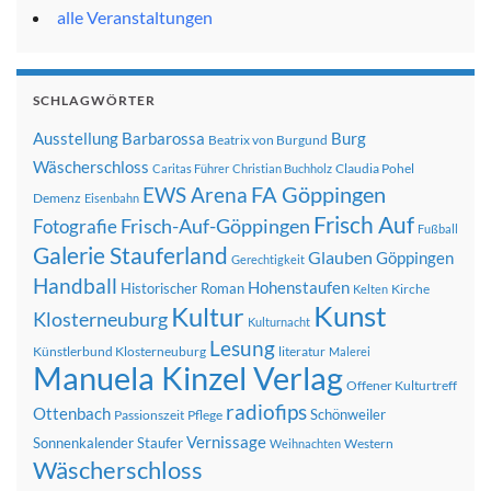
alle Veranstaltungen
SCHLAGWÖRTER
Ausstellung
Barbarossa
Burg
Beatrix von Burgund
Wäscherschloss
Claudia Pohel
Caritas Führer
Christian Buchholz
FA Göppingen
EWS Arena
Demenz
Eisenbahn
Frisch Auf
Frisch-Auf-Göppingen
Fotografie
Fußball
Galerie Stauferland
Glauben
Göppingen
Gerechtigkeit
Handball
Hohenstaufen
Historischer Roman
Kirche
Kelten
Kunst
Kultur
Klosterneuburg
Kulturnacht
Lesung
Künstlerbund Klosterneuburg
literatur
Malerei
Manuela Kinzel Verlag
Offener Kulturtreff
radiofips
Ottenbach
Schönweiler
Passionszeit
Pflege
Vernissage
Sonnenkalender
Staufer
Western
Weihnachten
Wäscherschloss