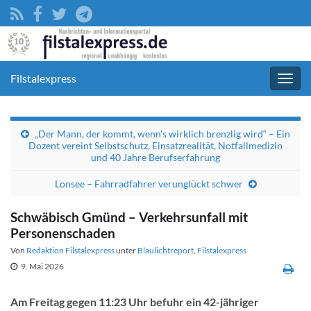
Filstalexpress
Navig
umsc
„Der Mann, der kommt, wenn’s wirklich brenzlig wird“ – Ein
Dozent vereint Selbstschutz, Einsatzrealität, Notfallmedizin
und 40 Jahre Berufserfahrung
Lonsee – Fahrradfahrer verunglückt schwer
Schwäbisch Gmünd – Verkehrsunfall mit
Personenschaden
Von
Redaktion Filstalexpress
unter
Blaulichtreport
,
Filstalexpress
9. Mai 2026
Am Freitag gegen 11:23 Uhr befuhr ein 42-jähriger