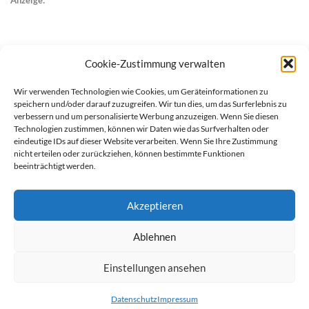
Anzeige:
Cookie-Zustimmung verwalten
Wir verwenden Technologien wie Cookies, um Geräteinformationen zu
speichern und/oder darauf zuzugreifen. Wir tun dies, um das Surferlebnis zu
verbessern und um personalisierte Werbung anzuzeigen. Wenn Sie diesen
Technologien zustimmen, können wir Daten wie das Surfverhalten oder
eindeutige IDs auf dieser Website verarbeiten. Wenn Sie Ihre Zustimmung
nicht erteilen oder zurückziehen, können bestimmte Funktionen
beeinträchtigt werden.
Akzeptieren
Ablehnen
werben auf Filstalexpress
Team
Impressum
Datenschutz
Einstellungen ansehen
© Copyright Filstalexpress.de.
Datenschutz
Impressum
Powered by Matthias Hehn,
MyWebstage.de
.