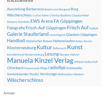
SCHLAGWÖRTER
Ausstellung
Barbarossa
Burg
Beatrix von Burgund
Wäscherschloss
Claudia Pohel
Caritas Führer
Christian Buchholz
FA Göppingen
EWS Arena
Demenz
Eisenbahn
Frisch Auf
Frisch-Auf-Göppingen
Fotografie
Fußball
Galerie Stauferland
Glauben
Göppingen
Gerechtigkeit
Handball
Hohenstaufen
Historischer Roman
Kirche
Kelten
Kunst
Kultur
Klosterneuburg
Kulturnacht
Lesung
Künstlerbund Klosterneuburg
literatur
Malerei
Manuela Kinzel Verlag
Offener Kulturtreff
radiofips
Ottenbach
Schönweiler
Passionszeit
Pflege
Vernissage
Sonnenkalender
Staufer
Western
Weihnachten
Wäscherschloss
Anzeige: