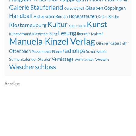
Galerie Stauferland
Glauben
Göppingen
Gerechtigkeit
Handball
Hohenstaufen
Historischer Roman
Kirche
Kelten
Kunst
Kultur
Klosterneuburg
Kulturnacht
Lesung
Künstlerbund Klosterneuburg
literatur
Malerei
Manuela Kinzel Verlag
Offener Kulturtreff
radiofips
Ottenbach
Schönweiler
Passionszeit
Pflege
Vernissage
Sonnenkalender
Staufer
Western
Weihnachten
Wäscherschloss
Anzeige: