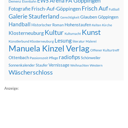
FA Göppingen
EWS Arena
Demenz
Eisenbahn
Frisch Auf
Frisch-Auf-Göppingen
Fotografie
Fußball
Galerie Stauferland
Glauben
Göppingen
Gerechtigkeit
Handball
Hohenstaufen
Historischer Roman
Kirche
Kelten
Kunst
Kultur
Klosterneuburg
Kulturnacht
Lesung
Künstlerbund Klosterneuburg
literatur
Malerei
Manuela Kinzel Verlag
Offener Kulturtreff
radiofips
Ottenbach
Schönweiler
Passionszeit
Pflege
Vernissage
Sonnenkalender
Staufer
Western
Weihnachten
Wäscherschloss
Anzeige: