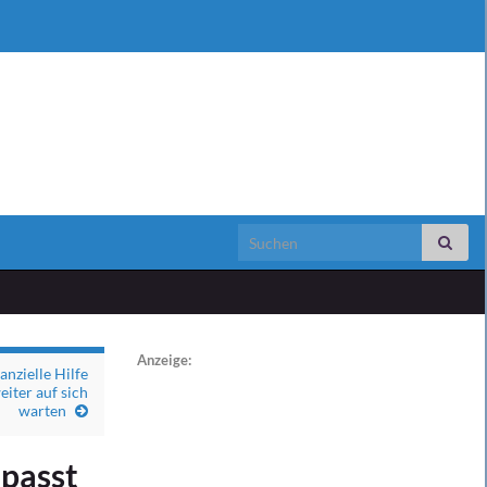
Search for:
Anzeige:
nzielle Hilfe
eiter auf sich
warten
epasst