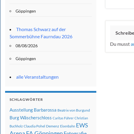
Göppingen
Thomas Schwarz auf der
Schreib
Sommerbühne Faurndau 2026
Du musst
a
08/08/2026
Göppingen
alle Veranstaltungen
SCHLAGWÖRTER
Ausstellung
Barbarossa
Beatrix von Burgund
Burg Wäscherschloss
Caritas Führer
Christian
EWS
Claudia Pohel
Demenz
Buchholz
Eisenbahn
FA Göppingen
Arena
Fotografie