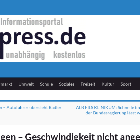
smarkt
Umwelt
Schule
Soziales
Freizeit
Kultur
Sport
 – Autofahrer übersieht Radler
ALB FILS KLINIKUM: Schnelle fina
der Bundesregierung lässt w
gen – Geschwindigkeit nicht ang