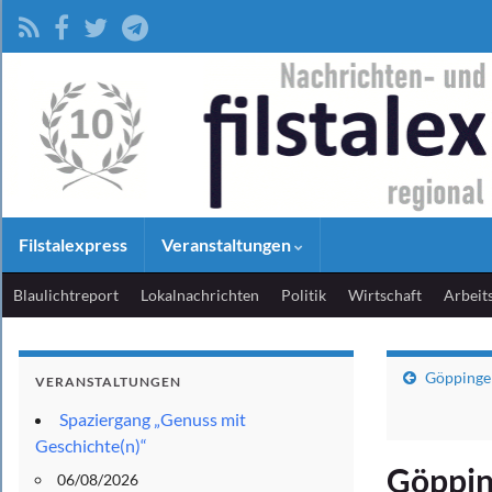
Filstalexpress
Veranstaltungen
Blaulichtreport
Lokalnachrichten
Politik
Wirtschaft
Arbeit
Göppingen
VERANSTALTUNGEN
Spaziergang „Genuss mit
Geschichte(n)“
Göppin
06/08/2026