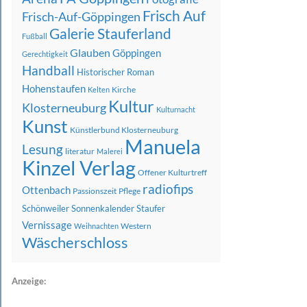
Frisch Auf
Frisch-Auf-Göppingen
Galerie Stauferland
Fußball
Glauben
Göppingen
Gerechtigkeit
Handball
Historischer Roman
Hohenstaufen
Kirche
Kelten
Kultur
Klosterneuburg
Kulturnacht
Kunst
Künstlerbund Klosterneuburg
Manuela
Lesung
literatur
Malerei
Kinzel Verlag
Offener Kulturtreff
radiofips
Ottenbach
Passionszeit
Pflege
Schönweiler
Sonnenkalender
Staufer
Vernissage
Western
Weihnachten
Wäscherschloss
Anzeige: