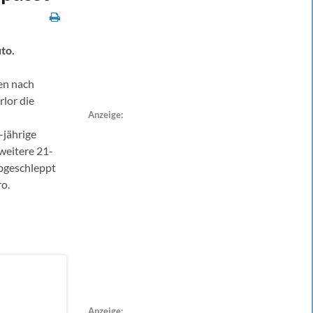
to.
en nach
rlor die
Anzeige:
-jährige
 weitere 21-
abgeschleppt
o.
Anzeige: