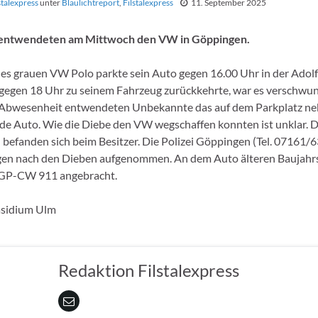
stalexpress
unter
Blaulichtreport
,
Filstalexpress
11. September 2025
entwendeten am Mittwoch den VW in Göppingen.
des grauen VW Polo parkte sein Auto gegen 16.00 Uhr in der Adol
r gegen 18 Uhr zu seinem Fahrzeug zurückkehrte, war es verschwu
Abwesenheit entwendeten Unbekannte das auf dem Parkplatz ne
de Auto. Wie die Diebe den VW wegschaffen konnten ist unklar. D
 befanden sich beim Besitzer. Die Polizei Göppingen (Tel. 07161/
gen nach den Dieben aufgenommen. An dem Auto älteren Baujahrs
GP-CW 911 angebracht.
äsidium Ulm
Redaktion Filstalexpress