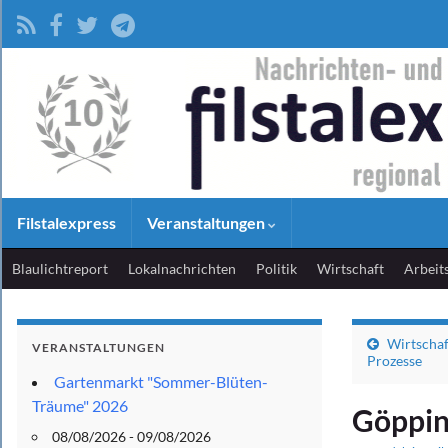
Filstalexpress
Veranstaltungen
Blaulichtreport
Lokalnachrichten
Politik
Wirtschaft
Arbeit
Wirtschaft
VERANSTALTUNGEN
Prozesse
Gartenmarkt "Sommer-Blüten-
Träume" 2026
Göppin
08/08/2026 - 09/08/2026