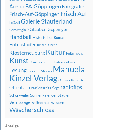
FA Göppingen
Arena
Fotografie
Frisch Auf
Frisch-Auf-Göppingen
Galerie Stauferland
Fußball
Glauben
Göppingen
Gerechtigkeit
Handball
Historischer Roman
Hohenstaufen
Kirche
Kelten
Kultur
Klosterneuburg
Kulturnacht
Kunst
Künstlerbund Klosterneuburg
Manuela
Lesung
literatur
Malerei
Kinzel Verlag
Offener Kulturtreff
radiofips
Ottenbach
Passionszeit
Pflege
Schönweiler
Sonnenkalender
Staufer
Vernissage
Western
Weihnachten
Wäscherschloss
Anzeige: