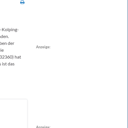
f-Kolping-
nden.
ben der
Anzeige:
ie
632360) hat
 ist das
Anzeige: