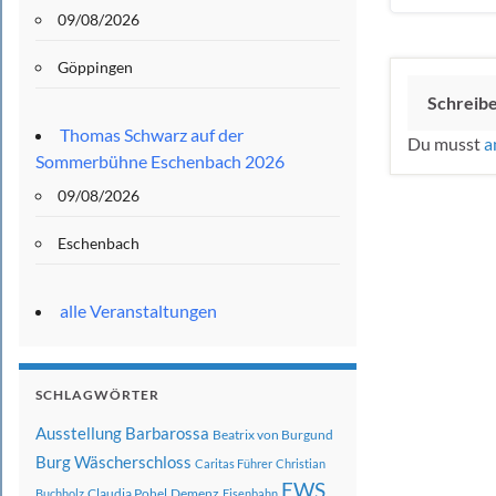
09/08/2026
Göppingen
Schreib
Thomas Schwarz auf der
Du musst
a
Sommerbühne Eschenbach 2026
09/08/2026
Eschenbach
alle Veranstaltungen
SCHLAGWÖRTER
Ausstellung
Barbarossa
Beatrix von Burgund
Burg Wäscherschloss
Caritas Führer
Christian
EWS
Claudia Pohel
Demenz
Buchholz
Eisenbahn