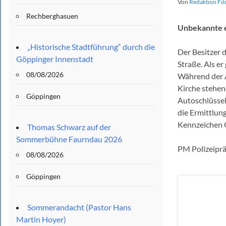
Von
Redaktion Fil
Rechberghasuen
Unbekannte 
„Historische Stadtführung“ durch die
Der Besitzer 
Göppinger Innenstadt
Straße. Als e
08/08/2026
Während der 
Kirche stehen
Göppingen
Autoschlüssel
die Ermittlun
Kennzeichen 
Thomas Schwarz auf der
Sommerbühne Faurndau 2026
PM Polizeipr
08/08/2026
Göppingen
Sommerandacht (Pastor Hans
Martin Hoyer)