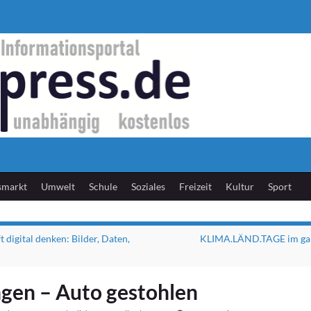
smarkt
Umwelt
Schule
Soziales
Freizeit
Kultur
Sport
 digital denken: Bilder, Daten,
KLIMA.LÄND.TAGE im ga
gen – Auto gestohlen