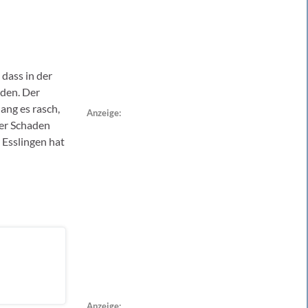
dass in der
den. Der
ang es rasch,
Anzeige:
Der Schaden
 Esslingen hat
Anzeige: