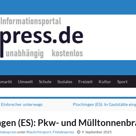
smarkt
Umwelt
Schule
Soziales
Freizeit
Kultur
Sport
 Einbrecher unterwegs
Plochingen (ES): In Gaststätte ei
ngen (ES): Pkw- und Mülltonnenb
stalexpress
unter
Blaulichtreport
,
Filstalexpress
9. September 2025