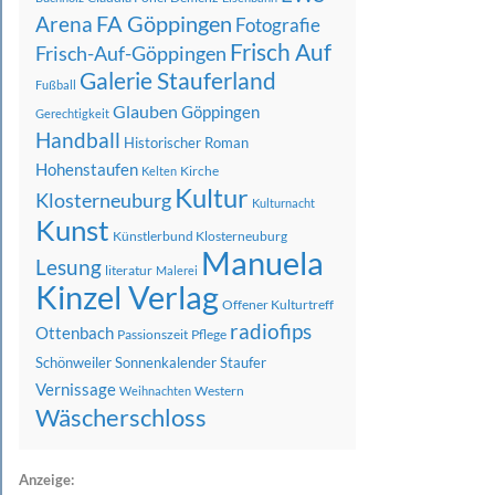
FA Göppingen
Arena
Fotografie
Frisch Auf
Frisch-Auf-Göppingen
Galerie Stauferland
Fußball
Glauben
Göppingen
Gerechtigkeit
Handball
Historischer Roman
Hohenstaufen
Kirche
Kelten
Kultur
Klosterneuburg
Kulturnacht
Kunst
Künstlerbund Klosterneuburg
Manuela
Lesung
literatur
Malerei
Kinzel Verlag
Offener Kulturtreff
radiofips
Ottenbach
Passionszeit
Pflege
Schönweiler
Sonnenkalender
Staufer
Vernissage
Western
Weihnachten
Wäscherschloss
Anzeige: