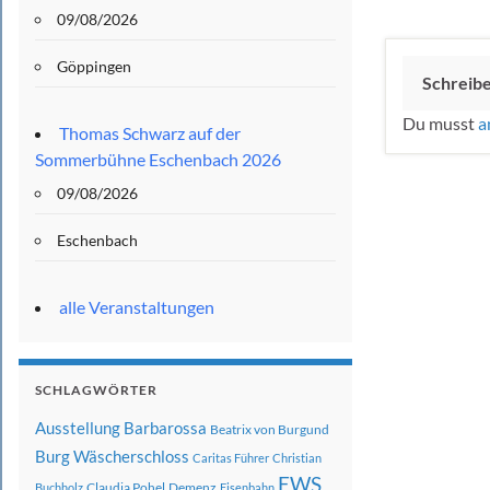
09/08/2026
Göppingen
Schreib
Du musst
a
Thomas Schwarz auf der
Sommerbühne Eschenbach 2026
09/08/2026
Eschenbach
alle Veranstaltungen
SCHLAGWÖRTER
Ausstellung
Barbarossa
Beatrix von Burgund
Burg Wäscherschloss
Caritas Führer
Christian
EWS
Claudia Pohel
Demenz
Buchholz
Eisenbahn