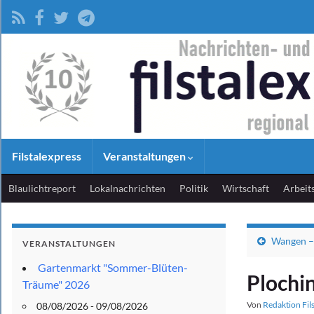
Filstalexpress
Veranstaltungen
Blaulichtreport
Lokalnachrichten
Politik
Wirtschaft
Arbeit
Wangen –
VERANSTALTUNGEN
Gartenmarkt "Sommer-Blüten-
Plochi
Träume" 2026
Von
Redaktion Fil
08/08/2026 - 09/08/2026