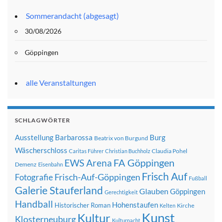
Sommerandacht (abgesagt)
30/08/2026
Göppingen
alle Veranstaltungen
SCHLAGWÖRTER
Ausstellung
Barbarossa
Burg
Beatrix von Burgund
Wäscherschloss
Claudia Pohel
Caritas Führer
Christian Buchholz
FA Göppingen
EWS Arena
Demenz
Eisenbahn
Frisch Auf
Frisch-Auf-Göppingen
Fotografie
Fußball
Galerie Stauferland
Glauben
Göppingen
Gerechtigkeit
Handball
Hohenstaufen
Historischer Roman
Kirche
Kelten
Kunst
Kultur
Klosterneuburg
Kulturnacht