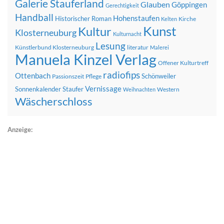
Galerie Stauferland
Glauben
Göppingen
Gerechtigkeit
Handball
Hohenstaufen
Historischer Roman
Kirche
Kelten
Kunst
Kultur
Klosterneuburg
Kulturnacht
Lesung
Künstlerbund Klosterneuburg
literatur
Malerei
Manuela Kinzel Verlag
Offener Kulturtreff
radiofips
Ottenbach
Schönweiler
Passionszeit
Pflege
Vernissage
Sonnenkalender
Staufer
Western
Weihnachten
Wäscherschloss
Anzeige: