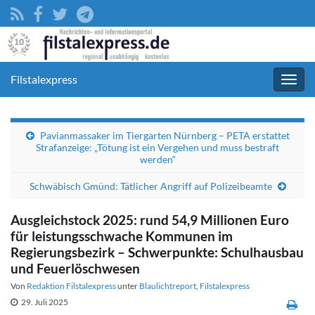
Filstalexpress
Navig
umsc
Pavianmassaker im Tiergarten Nürnberg – PETA erstattet
Strafanzeige: „Tötung ist ein Vergehen und muss bestraft
werden“
Schwäbisch Gmünd: Tätlicher Angriff auf Polizeibeamte
Ausgleichstock 2025: rund 54,9 Millionen Euro
für leistungsschwache Kommunen im
Regierungsbezirk – Schwerpunkte: Schulhausbau
und Feuerlöschwesen
Von
Redaktion Filstalexpress
unter
Blaulichtreport
,
Filstalexpress
29. Juli 2025