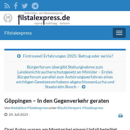
Filstalexpress
Navig
umsc
Fintrovexil Erfahrungen 2025: Betrug oder seriös?
Bürgerforum übergibt Stellungnahme zum
Landesnichtraucherschutzgesetz an Minister – Erstes
Bürgerforum parallel zum Anhörungsverfahren eines
wichtigen Gesetzesvorhabens abgeschlossenLucha und
Staatsrätin Bosch –
Göppingen – In den Gegenverkehr geraten
Von
Redaktion Filstalexpress
unter
Blaulichtreport
,
Filstalexpress
29. Juli 2025
Drei Autos waren am Montag bei einem Unfall beteiligt.