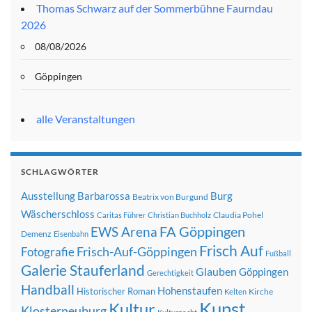
Thomas Schwarz auf der Sommerbühne Faurndau
2026
08/08/2026
Göppingen
alle Veranstaltungen
SCHLAGWÖRTER
Ausstellung
Barbarossa
Burg
Beatrix von Burgund
Wäscherschloss
Claudia Pohel
Caritas Führer
Christian Buchholz
FA Göppingen
EWS Arena
Demenz
Eisenbahn
Frisch Auf
Frisch-Auf-Göppingen
Fotografie
Fußball
Galerie Stauferland
Glauben
Göppingen
Gerechtigkeit
Handball
Hohenstaufen
Historischer Roman
Kirche
Kelten
Kunst
Kultur
Klosterneuburg