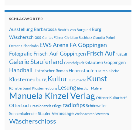
SCHLAGWÖRTER
Ausstellung
Barbarossa
Burg
Beatrix von Burgund
Wäscherschloss
Claudia Pohel
Caritas Führer
Christian Buchholz
FA Göppingen
EWS Arena
Demenz
Eisenbahn
Frisch Auf
Frisch-Auf-Göppingen
Fotografie
Fußball
Galerie Stauferland
Glauben
Göppingen
Gerechtigkeit
Handball
Hohenstaufen
Historischer Roman
Kirche
Kelten
Kunst
Kultur
Klosterneuburg
Kulturnacht
Lesung
Künstlerbund Klosterneuburg
literatur
Malerei
Manuela Kinzel Verlag
Offener Kulturtreff
radiofips
Ottenbach
Schönweiler
Passionszeit
Pflege
Vernissage
Sonnenkalender
Staufer
Western
Weihnachten
Wäscherschloss