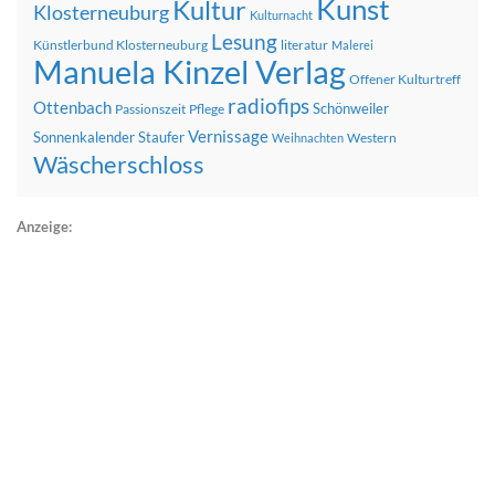
Kunst
Kultur
Klosterneuburg
Kulturnacht
Lesung
Künstlerbund Klosterneuburg
literatur
Malerei
Manuela Kinzel Verlag
Offener Kulturtreff
radiofips
Ottenbach
Schönweiler
Passionszeit
Pflege
Vernissage
Sonnenkalender
Staufer
Western
Weihnachten
Wäscherschloss
Anzeige: