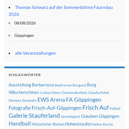
Thomas Schwarz auf der Sommerbühne Faurndau
2026
08/08/2026
Göppingen
alle Veranstaltungen
SCHLAGWÖRTER
Ausstellung
Barbarossa
Burg
Beatrix von Burgund
Wäscherschloss
Claudia Pohel
Caritas Führer
Christian Buchholz
FA Göppingen
EWS Arena
Demenz
Eisenbahn
Frisch Auf
Frisch-Auf-Göppingen
Fotografie
Fußball
Galerie Stauferland
Glauben
Göppingen
Gerechtigkeit
Handball
Hohenstaufen
Historischer Roman
Kirche
Kelten