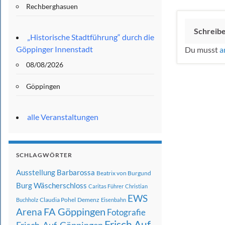
Rechberghasuen
Schreib
„Historische Stadtführung“ durch die
Göppinger Innenstadt
Du musst
a
08/08/2026
Göppingen
alle Veranstaltungen
SCHLAGWÖRTER
Ausstellung
Barbarossa
Beatrix von Burgund
Burg Wäscherschloss
Caritas Führer
Christian
EWS
Claudia Pohel
Demenz
Buchholz
Eisenbahn
FA Göppingen
Arena
Fotografie
Frisch Auf