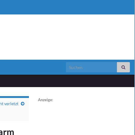
Search for:
Anzeige:
t verletzt
larm