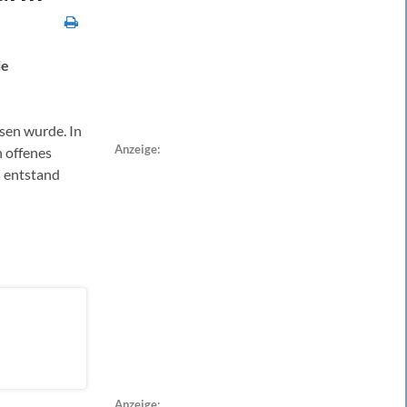
ie
ssen wurde. In
Anzeige:
n offenes
s entstand
Anzeige: