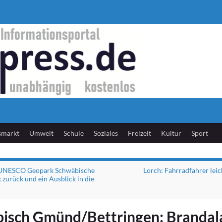
smarkt
Umwelt
Schule
Soziales
Freizeit
Kultur
Sport
 UNESCO Geopark Schwäbische
Lorch: Fahrradfahrer leich
k zurück und ein Ausblick in die
isch Gmünd/Bettringen: Branda