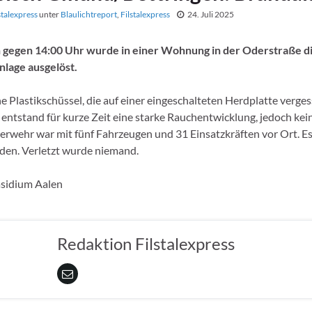
stalexpress
unter
Blaulichtreport
,
Filstalexpress
24. Juli 2025
gegen 14:00 Uhr wurde in einer Wohnung in der Oderstraße d
lage ausgelöst.
e Plastikschüssel, die auf einer eingeschalteten Herdplatte verge
ntstand für kurze Zeit eine starke Rauchentwicklung, jedoch kei
uerwehr war mit fünf Fahrzeugen und 31 Einsatzkräften vor Ort. E
den. Verletzt wurde niemand.
äsidium Aalen
Redaktion Filstalexpress