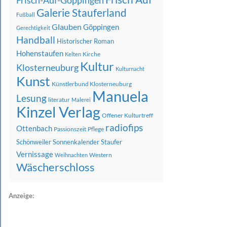
Frisch-Auf-Göppingen
Galerie Stauferland
Fußball
Glauben
Göppingen
Gerechtigkeit
Handball
Historischer Roman
Hohenstaufen
Kirche
Kelten
Kultur
Klosterneuburg
Kulturnacht
Kunst
Künstlerbund Klosterneuburg
Manuela
Lesung
literatur
Malerei
Kinzel Verlag
Offener Kulturtreff
radiofips
Ottenbach
Passionszeit
Pflege
Schönweiler
Sonnenkalender
Staufer
Vernissage
Western
Weihnachten
Wäscherschloss
Anzeige: