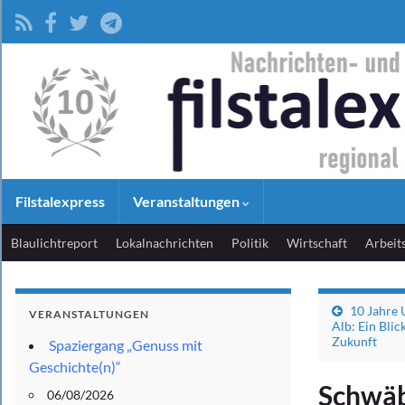
Filstalexpress
Veranstaltungen
Blaulichtreport
Lokalnachrichten
Politik
Wirtschaft
Arbeit
10 Jahre
VERANSTALTUNGEN
Alb: Ein Blic
Zukunft
Spaziergang „Genuss mit
Geschichte(n)“
Schwäb
06/08/2026