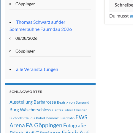
Göppingen
Schreib
Du musst
a
Thomas Schwarz auf der
Sommerbühne Faurndau 2026
08/08/2026
Göppingen
alle Veranstaltungen
SCHLAGWÖRTER
Ausstellung
Barbarossa
Beatrix von Burgund
Burg Wäscherschloss
Caritas Führer
Christian
EWS
Claudia Pohel
Demenz
Buchholz
Eisenbahn
FA Göppingen
Arena
Fotografie
Frisch Auf