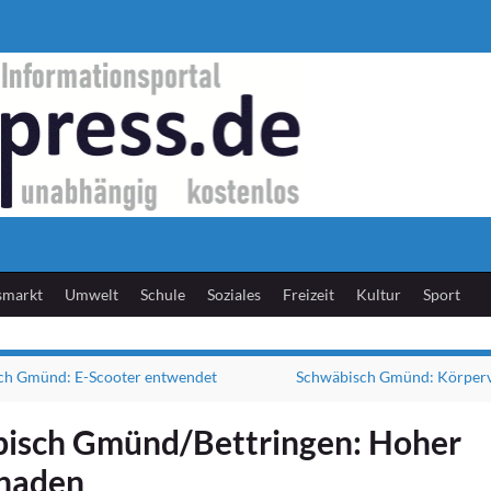
smarkt
Umwelt
Schule
Soziales
Freizeit
Kultur
Sport
ch Gmünd: E-Scooter entwendet
Schwäbisch Gmünd: Körperv
isch Gmünd/Bettringen: Hoher
haden