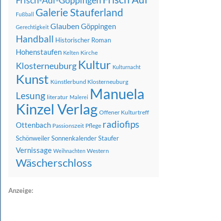
Frisch-Auf-Göppingen
Galerie Stauferland
Fußball
Glauben
Göppingen
Gerechtigkeit
Handball
Historischer Roman
Hohenstaufen
Kirche
Kelten
Kultur
Klosterneuburg
Kulturnacht
Kunst
Künstlerbund Klosterneuburg
Manuela
Lesung
literatur
Malerei
Kinzel Verlag
Offener Kulturtreff
radiofips
Ottenbach
Passionszeit
Pflege
Schönweiler
Sonnenkalender
Staufer
Vernissage
Western
Weihnachten
Wäscherschloss
Anzeige: