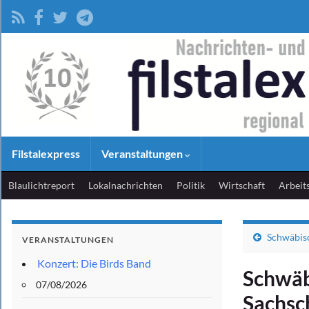
Filstalexpress
Veranstaltungen
Blaulichtreport
Lokalnachrichten
Politik
Wirtschaft
Arbeit
Schwäbis
VERANSTALTUNGEN
Konzert: Die Birds Band
Schwäb
07/08/2026
Sachsc