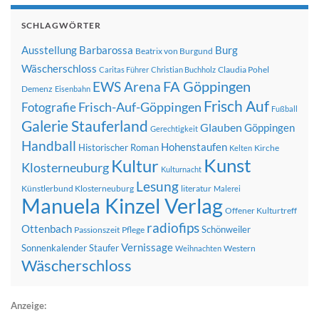
SCHLAGWÖRTER
Ausstellung
Barbarossa
Burg
Beatrix von Burgund
Wäscherschloss
Claudia Pohel
Caritas Führer
Christian Buchholz
FA Göppingen
EWS Arena
Demenz
Eisenbahn
Frisch Auf
Frisch-Auf-Göppingen
Fotografie
Fußball
Galerie Stauferland
Glauben
Göppingen
Gerechtigkeit
Handball
Hohenstaufen
Historischer Roman
Kirche
Kelten
Kunst
Kultur
Klosterneuburg
Kulturnacht
Lesung
Künstlerbund Klosterneuburg
literatur
Malerei
Manuela Kinzel Verlag
Offener Kulturtreff
radiofips
Ottenbach
Schönweiler
Passionszeit
Pflege
Vernissage
Sonnenkalender
Staufer
Western
Weihnachten
Wäscherschloss
Anzeige: