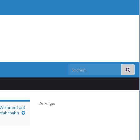
Search for:
Anzeige:
W kommt auf
nfahrbahn