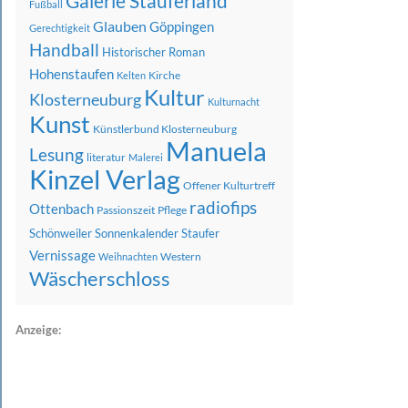
Galerie Stauferland
Fußball
Glauben
Göppingen
Gerechtigkeit
Handball
Historischer Roman
Hohenstaufen
Kirche
Kelten
Kultur
Klosterneuburg
Kulturnacht
Kunst
Künstlerbund Klosterneuburg
Manuela
Lesung
literatur
Malerei
Kinzel Verlag
Offener Kulturtreff
radiofips
Ottenbach
Passionszeit
Pflege
Schönweiler
Sonnenkalender
Staufer
Vernissage
Western
Weihnachten
Wäscherschloss
Anzeige: