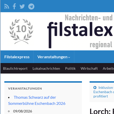
Filstalexpress
Veranstaltungen
Blaulichtreport
Lokalnachrichten
Politik
Wirtschaft
Arbeit
Inklusion
VERANSTALTUNGEN
Eschenbach d
profitiert
Thomas Schwarz auf der
Sommerbühne Eschenbach 2026
Lorch: 
09/08/2026