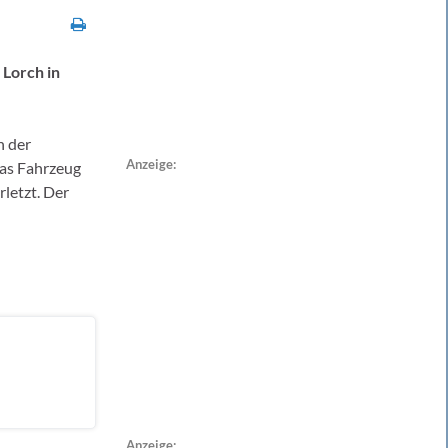
 Lorch in
n der
Anzeige:
das Fahrzeug
letzt. Der
Anzeige: