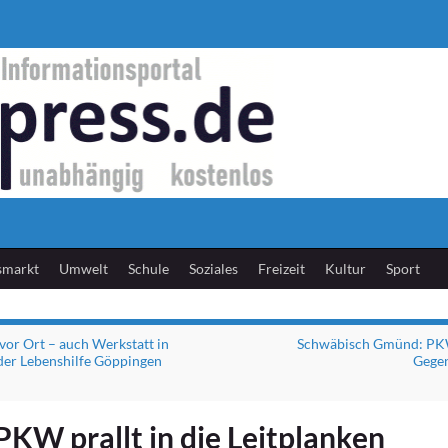
smarkt
Umwelt
Schule
Soziales
Freizeit
Kultur
Sport
 vor Ort – auch Werkstatt in
Schwäbisch Gmünd: PK
er Lebenshilfe Göppingen
Gege
PKW prallt in die Leitplanken