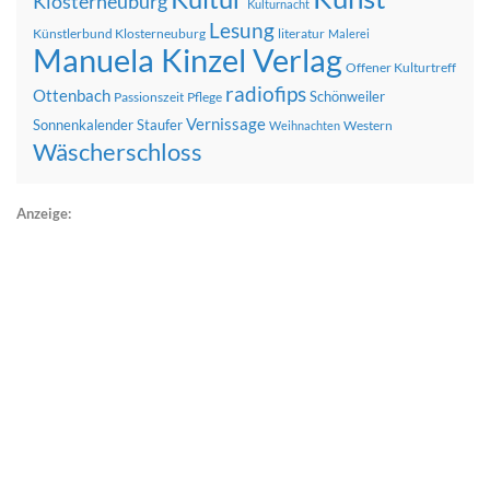
Klosterneuburg
Kulturnacht
Lesung
Künstlerbund Klosterneuburg
literatur
Malerei
Manuela Kinzel Verlag
Offener Kulturtreff
radiofips
Ottenbach
Schönweiler
Passionszeit
Pflege
Vernissage
Sonnenkalender
Staufer
Western
Weihnachten
Wäscherschloss
Anzeige: