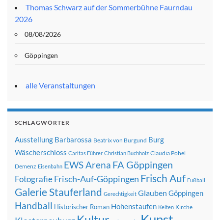
Thomas Schwarz auf der Sommerbühne Faurndau
2026
08/08/2026
Göppingen
alle Veranstaltungen
SCHLAGWÖRTER
Ausstellung
Barbarossa
Burg
Beatrix von Burgund
Wäscherschloss
Claudia Pohel
Caritas Führer
Christian Buchholz
FA Göppingen
EWS Arena
Demenz
Eisenbahn
Frisch Auf
Frisch-Auf-Göppingen
Fotografie
Fußball
Galerie Stauferland
Glauben
Göppingen
Gerechtigkeit
Handball
Hohenstaufen
Historischer Roman
Kirche
Kelten
Kunst
Kultur