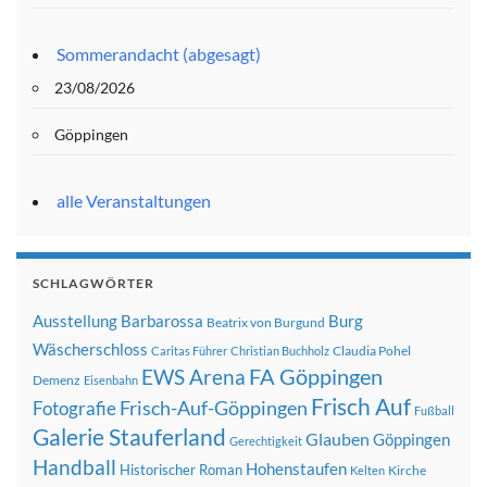
Sommerandacht (abgesagt)
23/08/2026
Göppingen
alle Veranstaltungen
SCHLAGWÖRTER
Ausstellung
Barbarossa
Burg
Beatrix von Burgund
Wäscherschloss
Claudia Pohel
Caritas Führer
Christian Buchholz
FA Göppingen
EWS Arena
Demenz
Eisenbahn
Frisch Auf
Frisch-Auf-Göppingen
Fotografie
Fußball
Galerie Stauferland
Glauben
Göppingen
Gerechtigkeit
Handball
Hohenstaufen
Historischer Roman
Kirche
Kelten