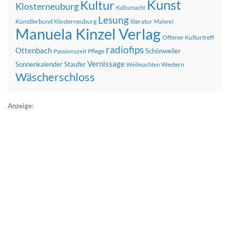
Kunst
Kultur
Klosterneuburg
Kulturnacht
Lesung
Künstlerbund Klosterneuburg
literatur
Malerei
Manuela Kinzel Verlag
Offener Kulturtreff
radiofips
Ottenbach
Schönweiler
Passionszeit
Pflege
Vernissage
Sonnenkalender
Staufer
Western
Weihnachten
Wäscherschloss
Anzeige: