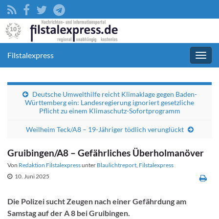
Filstalexpress
Navig
umsc
Deutsche Umwelthilfe reicht Klimaklage gegen Baden-
Württemberg ein: Landesregierung ignoriert gesetzliche
Pflicht zu einem Klimaschutz-Sofortprogramm
Weilheim Teck/A8 – 19-Jähriger tödlich verunglückt
Gruibingen/A8 – Gefährliches Überholmanöver
Von
Redaktion Filstalexpress
unter
Blaulichtreport
,
Filstalexpress
10. Juni 2025
Die Polizei sucht Zeugen nach einer Gefährdung am
Samstag auf der A 8 bei Gruibingen.