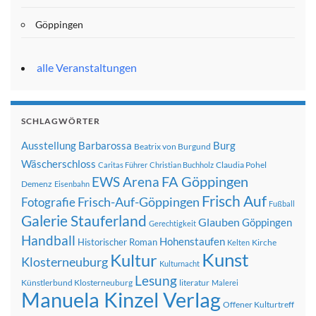
Göppingen
alle Veranstaltungen
SCHLAGWÖRTER
Ausstellung
Barbarossa
Burg
Beatrix von Burgund
Wäscherschloss
Claudia Pohel
Caritas Führer
Christian Buchholz
FA Göppingen
EWS Arena
Demenz
Eisenbahn
Frisch Auf
Frisch-Auf-Göppingen
Fotografie
Fußball
Galerie Stauferland
Glauben
Göppingen
Gerechtigkeit
Handball
Hohenstaufen
Historischer Roman
Kirche
Kelten
Kunst
Kultur
Klosterneuburg
Kulturnacht
Lesung
Künstlerbund Klosterneuburg
literatur
Malerei
Manuela Kinzel Verlag
Offener Kulturtreff