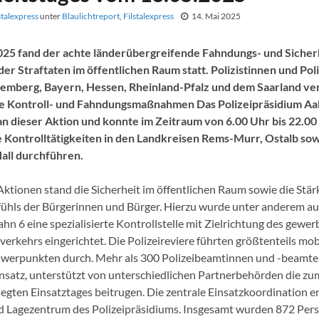
stalexpress
unter
Blaulichtreport
,
Filstalexpress
14. Mai 2025
025 fand der achte länderübergreifende Fahndungs- und Sicher
r Straftaten im öffentlichen Raum statt. Polizistinnen und Poli
mberg, Bayern, Hessen, Rheinland-Pfalz und dem Saarland ver
ie Kontroll- und Fahndungsmaßnahmen Das Polizeipräsidium Aal
 an dieser Aktion und konnte im Zeitraum von 6.00 Uhr bis 22.00
 Kontrolltätigkeiten in den Landkreisen Rems-Murr, Ostalb so
all durchführen.
Aktionen stand die Sicherheit im öffentlichen Raum sowie die Stä
fühls der Bürgerinnen und Bürger. Hierzu wurde unter anderem au
n 6 eine spezialisierte Kontrollstelle mit Zielrichtung des gewer
erkehrs eingerichtet. Die Polizeireviere führten größtenteils mob
hwerpunkten durch. Mehr als 300 Polizeibeamtinnen und -beamt
insatz, unterstützt von unterschiedlichen Partnerbehörden die z
egten Einsatztages beitrugen. Die zentrale Einsatzkoordination er
d Lagezentrum des Polizeipräsidiums. Insgesamt wurden 872 Per