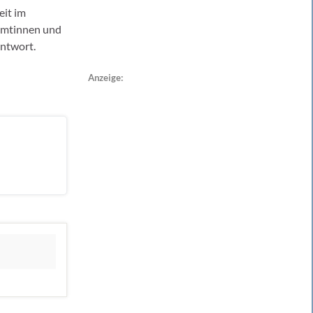
eit im
eamtinnen und
ntwort.
Anzeige: