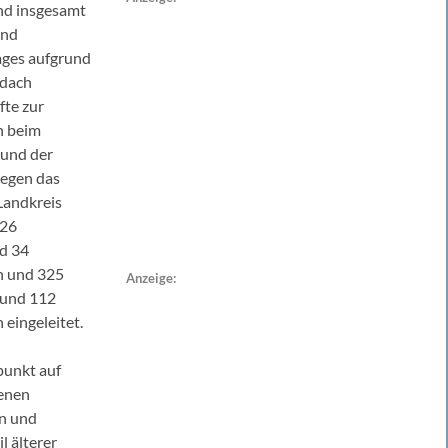
und insgesamt
und
ages aufgrund
sdach
fte zur
h beim
rund der
gegen das
 Landkreis
326
nd 34
n und 325
Anzeige:
 und 112
eingeleitet.
punkt auf
denen
en und
l älterer