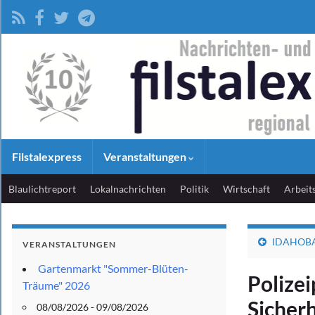
Filstalexpress
Veranstaltungen
Blaulichtreport
Lokalnachrichten
Politik
Wirtschaft
Arbeit
IDAHOBAL
VERANSTALTUNGEN
Gartenmarkt "Sommer-Blüten-
Polizei
Träume" 2026
Sicher
08/08/2026 - 09/08/2026