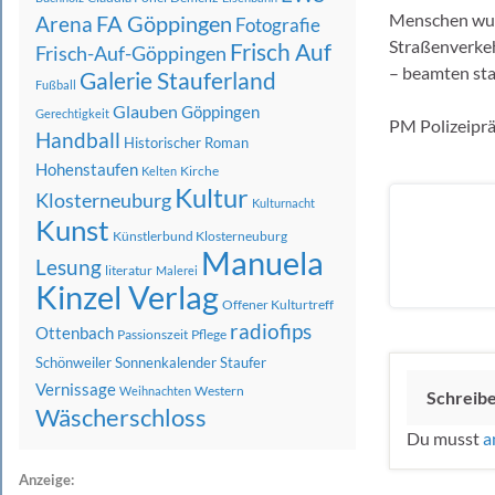
Menschen wurd
FA Göppingen
Arena
Fotografie
Straßenverkeh
Frisch Auf
Frisch-Auf-Göppingen
– beamten st
Galerie Stauferland
Fußball
Glauben
Göppingen
Gerechtigkeit
PM Polizeipr
Handball
Historischer Roman
Hohenstaufen
Kirche
Kelten
Kultur
Klosterneuburg
Kulturnacht
Kunst
Künstlerbund Klosterneuburg
Manuela
Lesung
literatur
Malerei
Kinzel Verlag
Offener Kulturtreff
radiofips
Ottenbach
Passionszeit
Pflege
Schönweiler
Sonnenkalender
Staufer
Vernissage
Western
Weihnachten
Schreib
Wäscherschloss
Du musst
a
Anzeige: