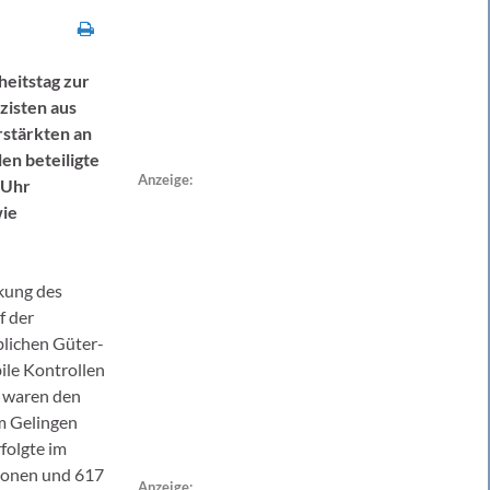
heitstag zur
zisten aus
stärkten an
en beteiligte
Anzeige:
 Uhr
wie
rkung des
f der
blichen Güter-
ile Kontrollen
e waren den
um Gelingen
folgte im
sonen und 617
Anzeige: