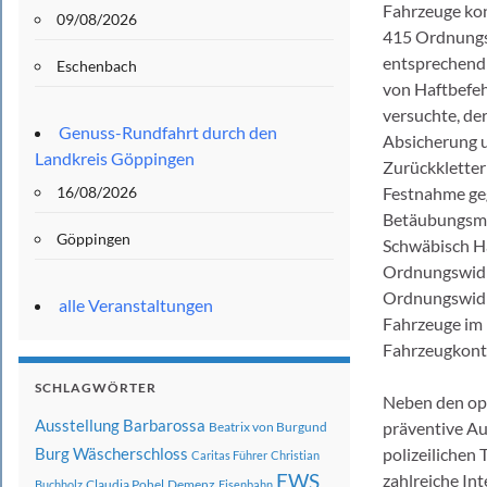
Fahrzeuge kon
09/08/2026
415 Ordnungsw
entsprechend 
Eschenbach
von Haftbefeh
versuchte, de
Genuss-Rundfahrt durch den
Absicherung 
Landkreis Göppingen
Zurückkletter
16/08/2026
Festnahme geg
Betäubungsmitt
Göppingen
Schwäbisch Ha
Ordnungswidri
Ordnungswidri
alle Veranstaltungen
Fahrzeuge im
Fahrzeugkontr
SCHLAGWÖRTER
Neben den ope
Ausstellung
Barbarossa
präventive Au
Beatrix von Burgund
polizeilichen
Burg Wäscherschloss
Caritas Führer
Christian
EWS
zahlreiche Int
Claudia Pohel
Demenz
Buchholz
Eisenbahn