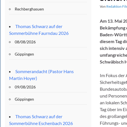
Von
Redaktion Fil
Rechberghasuen
Am 13. Mai 2
Thomas Schwarz auf der
Bekämpfung de
Sommerbühne Faurndau 2026
Baden-Württe
diesem Tag d
08/08/2026
sich intensiv
Göppingen
umfangreiche
Schwäbisch H
Sommerandacht (Pastor Hans
Im Fokus der 
Martin Hoyer)
Sicherheitsge
09/08/2026
Bundesautobah
und Personenv
Göppingen
an lokalen Sc
Tag über im E
des großangel
Thomas Schwarz auf der
Führungs- un
Sommerbühne Eschenbach 2026