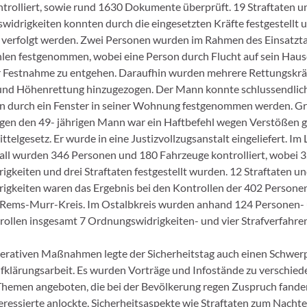
trolliert, sowie rund 1630 Dokumente überprüft. 19 Straftaten 
idrigkeiten konnten durch die eingesetzten Kräfte festgestellt 
verfolgt werden. Zwei Personen wurden im Rahmen des Einsatzt
len festgenommen, wobei eine Person durch Flucht auf sein Hau
r Festnahme zu entgehen. Daraufhin wurden mehrere Rettungskrä
und Höhenrettung hinzugezogen. Der Mann konnte schlussendlic
n durch ein Fenster in seiner Wohnung festgenommen werden. G
en den 49- jährigen Mann war ein Haftbefehl wegen Verstößen 
elgesetz. Er wurde in eine Justizvollzugsanstalt eingeliefert. Im
ll wurden 346 Personen und 180 Fahrzeuge kontrolliert, wobei 
gkeiten und drei Straftaten festgestellt wurden. 12 Straftaten u
gkeiten waren das Ergebnis bei den Kontrollen der 402 Persone
 Rems-Murr-Kreis. Im Ostalbkreis wurden anhand 124 Personen-
ollen insgesamt 7 Ordnungswidrigkeiten- und vier Strafverfahren 
rativen Maßnahmen legte der Sicherheitstag auch einen Schwer
fklärungsarbeit. Es wurden Vorträge und Infostände zu verschie
 Themen angeboten, die bei der Bevölkerung regen Zuspruch fand
eressierte anlockte. Sicherheitsaspekte wie Straftaten zum Nachtei