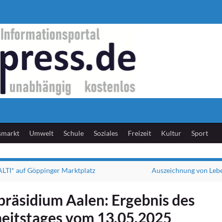
smarkt
Umwelt
Schule
Soziales
Freizeit
Kultur
Sport
TI* auf Göppinger Marktplatz
Auszeichnung von Leb
präsidium Aalen: Ergebnis des
heitstages vom 13.05.2025