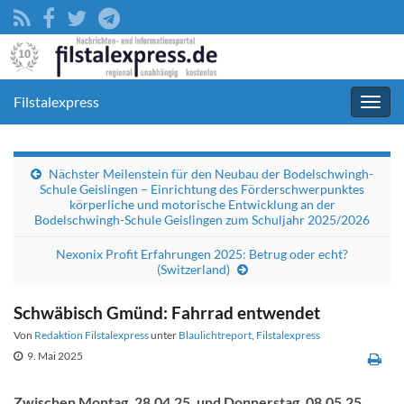
Filstalexpress
Navig
umsc
Nächster Meilenstein für den Neubau der Bodelschwingh-
Schule Geislingen – Einrichtung des Förderschwerpunktes
körperliche und motorische Entwicklung an der
Bodelschwingh-Schule Geislingen zum Schuljahr 2025/2026
Nexonix Profit Erfahrungen 2025: Betrug oder echt?
(Switzerland)
Schwäbisch Gmünd: Fahrrad entwendet
Von
Redaktion Filstalexpress
unter
Blaulichtreport
,
Filstalexpress
9. Mai 2025
Zwischen Montag, 28.04.25, und Donnerstag, 08.05.25,