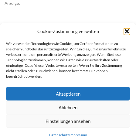
Anzeige:
Cookie-Zustimmung verwalten
Wir verwenden Technologien wie Cookies, um Geräteinformationen zu
speichern und/oder darauf zuzugreifen. Wir tun dies, um das Surferlebnis zu
verbessern und um personalisierte Werbung anzuzeigen. Wenn Sie diesen
Technologien zustimmen, können wir Daten wie das Surfverhalten oder
eindeutige IDs auf dieser Website verarbeiten. Wenn Sie Ihre Zustimmung
nicht erteilen oder zurückziehen, können bestimmte Funktionen
beeinträchtigt werden.
Akzeptieren
Ablehnen
werben auf Filstalexpress
Team
Impressum
Datenschutz
Einstellungen ansehen
© Copyright Filstalexpress.de.
Datenschutz
Impressum
Powered by Matthias Hehn,
MyWebstage.de
.