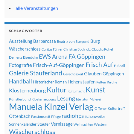
alle Veranstaltungen
SCHLAGWÖRTER
Ausstellung
Barbarossa
Burg
Beatrix von Burgund
Wäscherschloss
Claudia Pohel
Caritas Führer
Christian Buchholz
FA Göppingen
EWS Arena
Demenz
Eisenbahn
Frisch Auf
Frisch-Auf-Göppingen
Fotografie
Fußball
Galerie Stauferland
Glauben
Göppingen
Gerechtigkeit
Handball
Hohenstaufen
Historischer Roman
Kirche
Kelten
Kunst
Kultur
Klosterneuburg
Kulturnacht
Lesung
Künstlerbund Klosterneuburg
literatur
Malerei
Manuela Kinzel Verlag
Offener Kulturtreff
radiofips
Ottenbach
Schönweiler
Passionszeit
Pflege
Vernissage
Sonnenkalender
Staufer
Western
Weihnachten
Wäscherschloss