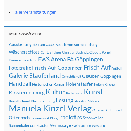
alle Veranstaltungen
SCHLAGWÖRTER
Ausstellung
Barbarossa
Burg
Beatrix von Burgund
Wäscherschloss
Claudia Pohel
Caritas Führer
Christian Buchholz
FA Göppingen
EWS Arena
Demenz
Eisenbahn
Frisch Auf
Frisch-Auf-Göppingen
Fotografie
Fußball
Galerie Stauferland
Glauben
Göppingen
Gerechtigkeit
Handball
Hohenstaufen
Historischer Roman
Kirche
Kelten
Kunst
Kultur
Klosterneuburg
Kulturnacht
Lesung
Künstlerbund Klosterneuburg
literatur
Malerei
Manuela Kinzel Verlag
Offener Kulturtreff
radiofips
Ottenbach
Schönweiler
Passionszeit
Pflege
Vernissage
Sonnenkalender
Staufer
Western
Weihnachten