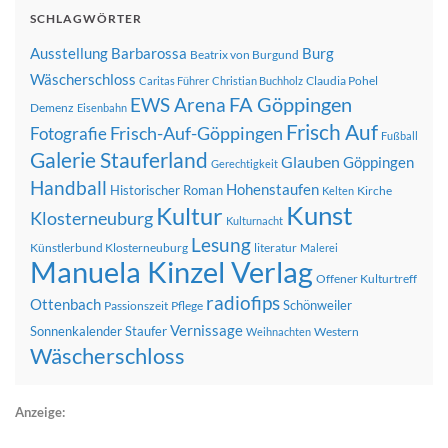
SCHLAGWÖRTER
Ausstellung
Barbarossa
Burg
Beatrix von Burgund
Wäscherschloss
Claudia Pohel
Caritas Führer
Christian Buchholz
FA Göppingen
EWS Arena
Demenz
Eisenbahn
Frisch Auf
Frisch-Auf-Göppingen
Fotografie
Fußball
Galerie Stauferland
Glauben
Göppingen
Gerechtigkeit
Handball
Hohenstaufen
Historischer Roman
Kirche
Kelten
Kunst
Kultur
Klosterneuburg
Kulturnacht
Lesung
Künstlerbund Klosterneuburg
literatur
Malerei
Manuela Kinzel Verlag
Offener Kulturtreff
radiofips
Ottenbach
Schönweiler
Passionszeit
Pflege
Vernissage
Sonnenkalender
Staufer
Western
Weihnachten
Wäscherschloss
Anzeige: