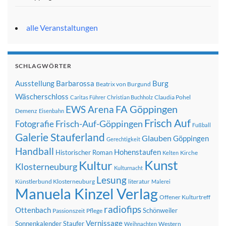
alle Veranstaltungen
SCHLAGWÖRTER
Ausstellung
Barbarossa
Burg
Beatrix von Burgund
Wäscherschloss
Claudia Pohel
Caritas Führer
Christian Buchholz
FA Göppingen
EWS Arena
Demenz
Eisenbahn
Frisch Auf
Frisch-Auf-Göppingen
Fotografie
Fußball
Galerie Stauferland
Glauben
Göppingen
Gerechtigkeit
Handball
Hohenstaufen
Historischer Roman
Kirche
Kelten
Kunst
Kultur
Klosterneuburg
Kulturnacht
Lesung
Künstlerbund Klosterneuburg
literatur
Malerei
Manuela Kinzel Verlag
Offener Kulturtreff
radiofips
Ottenbach
Schönweiler
Passionszeit
Pflege
Vernissage
Sonnenkalender
Staufer
Western
Weihnachten