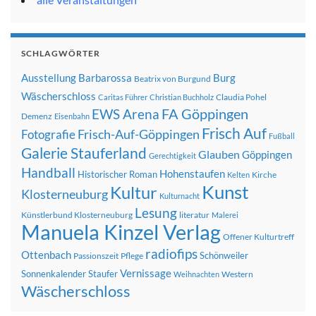
SCHLAGWÖRTER
Ausstellung
Barbarossa
Burg
Beatrix von Burgund
Wäscherschloss
Claudia Pohel
Caritas Führer
Christian Buchholz
FA Göppingen
EWS Arena
Demenz
Eisenbahn
Frisch Auf
Frisch-Auf-Göppingen
Fotografie
Fußball
Galerie Stauferland
Glauben
Göppingen
Gerechtigkeit
Handball
Hohenstaufen
Historischer Roman
Kirche
Kelten
Kunst
Kultur
Klosterneuburg
Kulturnacht
Lesung
Künstlerbund Klosterneuburg
literatur
Malerei
Manuela Kinzel Verlag
Offener Kulturtreff
radiofips
Ottenbach
Schönweiler
Passionszeit
Pflege
Vernissage
Sonnenkalender
Staufer
Western
Weihnachten
Wäscherschloss