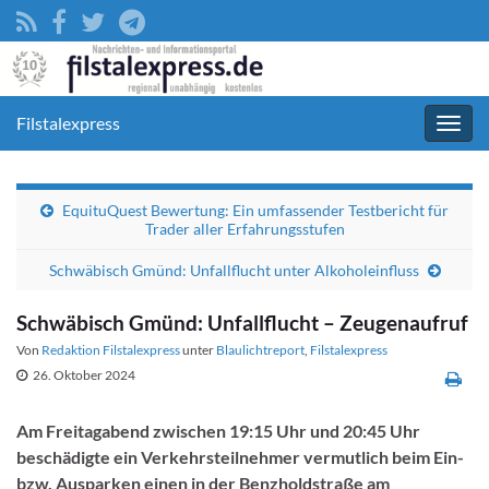
Filstalexpress
Navig
umsc
EquituQuest Bewertung: Ein umfassender Testbericht für
Trader aller Erfahrungsstufen
Schwäbisch Gmünd: Unfallflucht unter Alkoholeinfluss
Schwäbisch Gmünd: Unfallflucht – Zeugenaufruf
Von
Redaktion Filstalexpress
unter
Blaulichtreport
,
Filstalexpress
26. Oktober 2024
Am Freitagabend zwischen 19:15 Uhr und 20:45 Uhr
beschädigte ein Verkehrsteilnehmer vermutlich beim Ein-
bzw. Ausparken einen in der Benzholdstraße am