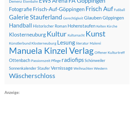
FA Göppingen
EWS Arena
Demenz
Eisenbahn
Frisch Auf
Frisch-Auf-Göppingen
Fotografie
Fußball
Galerie Stauferland
Glauben
Göppingen
Gerechtigkeit
Handball
Hohenstaufen
Historischer Roman
Kirche
Kelten
Kunst
Kultur
Klosterneuburg
Kulturnacht
Lesung
Künstlerbund Klosterneuburg
literatur
Malerei
Manuela Kinzel Verlag
Offener Kulturtreff
radiofips
Ottenbach
Schönweiler
Passionszeit
Pflege
Vernissage
Sonnenkalender
Staufer
Western
Weihnachten
Wäscherschloss
Anzeige: