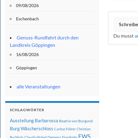
09/08/2026
Eschenbach
Schreib
Du musst
a
Genuss-Rundfahrt durch den
Landkreis Göppingen
16/08/2026
Göppingen
alle Veranstaltungen
SCHLAGWÖRTER
Ausstellung
Barbarossa
Beatrix von Burgund
Burg Wäscherschloss
Caritas Führer
Christian
EWS
Claudia Pohel
Demenz
Buchholz
Eisenbahn