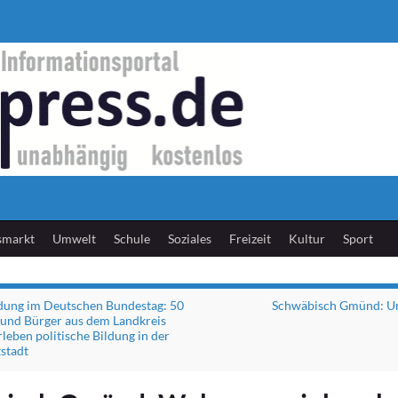
smarkt
Umwelt
Schule
Soziales
Freizeit
Kultur
Sport
dung im Deutschen Bundestag: 50
Schwäbisch Gmünd: Un
und Bürger aus dem Landkreis
leben politische Bildung in der
stadt