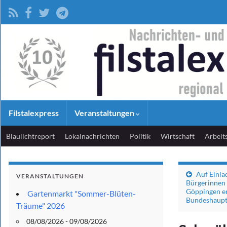
Filstalexpress
Veranstaltungen
Blaulichtreport
Lokalnachrichten
Politik
Wirtschaft
Arbeit
Auf Einla
VERANSTALTUNGEN
Bürgerinnen 
Göppingen er
Gartenmarkt "Sommer-Blüten-
Bundeshaupt
Träume" 2026
08/08/2026 - 09/08/2026