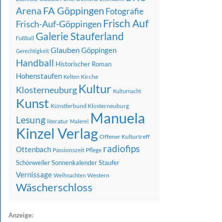
FA Göppingen
Arena
Fotografie
Frisch Auf
Frisch-Auf-Göppingen
Galerie Stauferland
Fußball
Glauben
Göppingen
Gerechtigkeit
Handball
Historischer Roman
Hohenstaufen
Kirche
Kelten
Kultur
Klosterneuburg
Kulturnacht
Kunst
Künstlerbund Klosterneuburg
Manuela
Lesung
literatur
Malerei
Kinzel Verlag
Offener Kulturtreff
radiofips
Ottenbach
Passionszeit
Pflege
Schönweiler
Sonnenkalender
Staufer
Vernissage
Western
Weihnachten
Wäscherschloss
Anzeige: