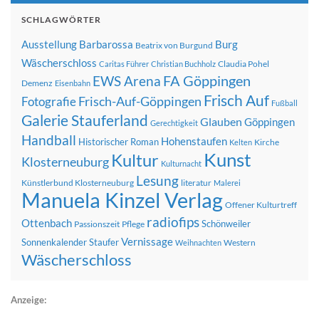
SCHLAGWÖRTER
Ausstellung
Barbarossa
Burg
Beatrix von Burgund
Wäscherschloss
Claudia Pohel
Caritas Führer
Christian Buchholz
FA Göppingen
EWS Arena
Demenz
Eisenbahn
Frisch Auf
Frisch-Auf-Göppingen
Fotografie
Fußball
Galerie Stauferland
Glauben
Göppingen
Gerechtigkeit
Handball
Hohenstaufen
Historischer Roman
Kirche
Kelten
Kunst
Kultur
Klosterneuburg
Kulturnacht
Lesung
Künstlerbund Klosterneuburg
literatur
Malerei
Manuela Kinzel Verlag
Offener Kulturtreff
radiofips
Ottenbach
Schönweiler
Passionszeit
Pflege
Vernissage
Sonnenkalender
Staufer
Western
Weihnachten
Wäscherschloss
Anzeige: