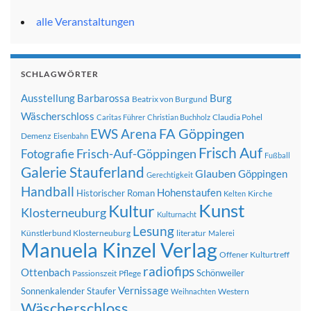
alle Veranstaltungen
SCHLAGWÖRTER
Ausstellung
Barbarossa
Burg
Beatrix von Burgund
Wäscherschloss
Claudia Pohel
Caritas Führer
Christian Buchholz
FA Göppingen
EWS Arena
Demenz
Eisenbahn
Frisch Auf
Frisch-Auf-Göppingen
Fotografie
Fußball
Galerie Stauferland
Glauben
Göppingen
Gerechtigkeit
Handball
Hohenstaufen
Historischer Roman
Kirche
Kelten
Kunst
Kultur
Klosterneuburg
Kulturnacht
Lesung
Künstlerbund Klosterneuburg
literatur
Malerei
Manuela Kinzel Verlag
Offener Kulturtreff
radiofips
Ottenbach
Schönweiler
Passionszeit
Pflege
Vernissage
Sonnenkalender
Staufer
Western
Weihnachten
Wäscherschloss