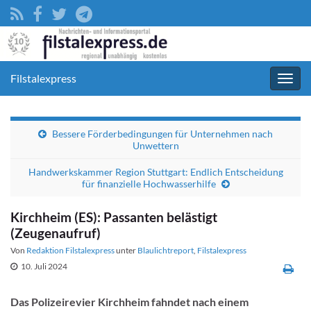
Filstalexpress
Navig
umsc
Bessere Förderbedingungen für Unternehmen nach
Unwettern
Handwerkskammer Region Stuttgart: Endlich Entscheidung
für finanzielle Hochwasserhilfe
Kirchheim (ES): Passanten belästigt
(Zeugenaufruf)
Von
Redaktion Filstalexpress
unter
Blaulichtreport
,
Filstalexpress
10. Juli 2024
Das Polizeirevier Kirchheim fahndet nach einem