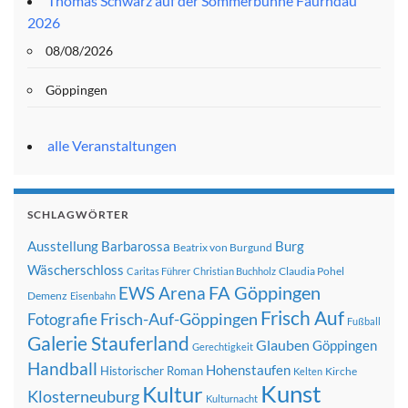
Thomas Schwarz auf der Sommerbühne Faurndau
2026
08/08/2026
Göppingen
alle Veranstaltungen
SCHLAGWÖRTER
Ausstellung
Barbarossa
Burg
Beatrix von Burgund
Wäscherschloss
Claudia Pohel
Caritas Führer
Christian Buchholz
FA Göppingen
EWS Arena
Demenz
Eisenbahn
Frisch Auf
Frisch-Auf-Göppingen
Fotografie
Fußball
Galerie Stauferland
Glauben
Göppingen
Gerechtigkeit
Handball
Hohenstaufen
Historischer Roman
Kirche
Kelten
Kunst
Kultur
Klosterneuburg
Kulturnacht