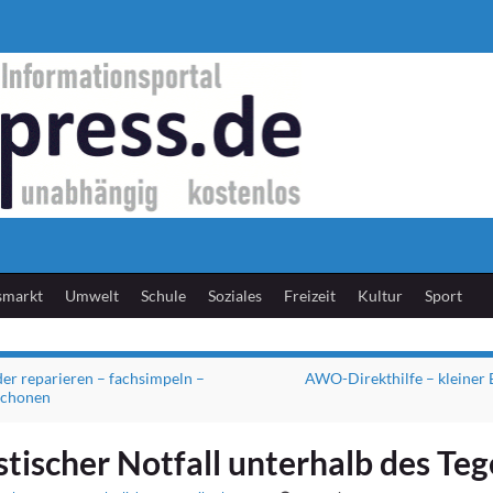
smarkt
Umwelt
Schule
Soziales
Freizeit
Kultur
Sport
er reparieren – fachsimpeln –
AWO-Direkthilfe – kleiner 
schonen
stischer Notfall unterhalb des Te