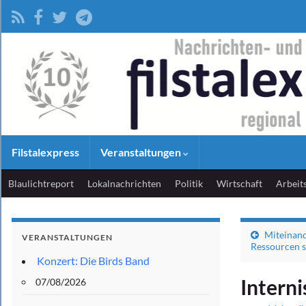
Filstalexpress
Veranstaltungen
Blaulichtreport
Lokalnachrichten
Politik
Wirtschaft
Arbeit
Miteinand
VERANSTALTUNGEN
Ressourcen 
Konzert: Die Birds Band
Interni
07/08/2026