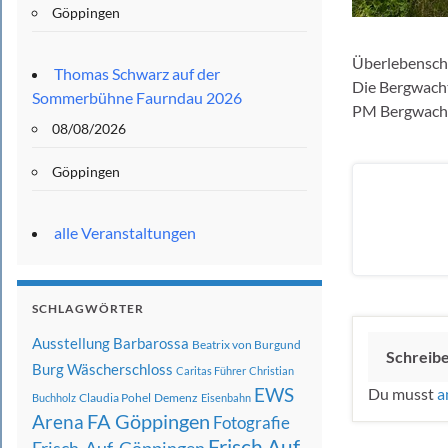
Göppingen
Überlebenscha
Thomas Schwarz auf der
Die Bergwacht
Sommerbühne Faurndau 2026
PM Bergwacht
08/08/2026
Göppingen
alle Veranstaltungen
SCHLAGWÖRTER
Ausstellung
Barbarossa
Beatrix von Burgund
Schreib
Burg Wäscherschloss
Caritas Führer
Christian
EWS
Du musst
a
Claudia Pohel
Demenz
Buchholz
Eisenbahn
FA Göppingen
Arena
Fotografie
Frisch Auf