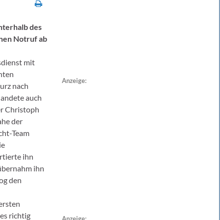
nterhalb des
inen Notruf ab
dienst mit
nten
Anzeige:
Kurz nach
landete auch
r Christoph
ahe der
acht-Team
ie
tierte ihn
übernahm ihn
og den
ersten
s richtig
Anzeige: