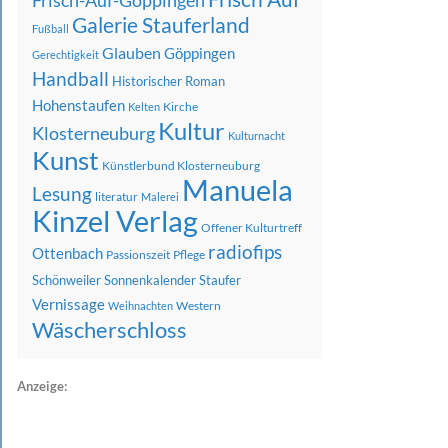
Frisch-Auf-Göppingen
Galerie Stauferland
Fußball
Glauben
Göppingen
Gerechtigkeit
Handball
Historischer Roman
Hohenstaufen
Kirche
Kelten
Kultur
Klosterneuburg
Kulturnacht
Kunst
Künstlerbund Klosterneuburg
Manuela
Lesung
literatur
Malerei
Kinzel Verlag
Offener Kulturtreff
radiofips
Ottenbach
Passionszeit
Pflege
Schönweiler
Sonnenkalender
Staufer
Vernissage
Western
Weihnachten
Wäscherschloss
Anzeige: