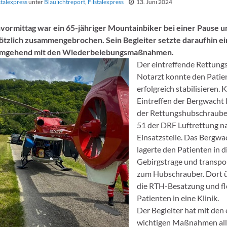
stalexpress
unter
Blaulichtreport
,
Filstalexpress
13. Juni 2024
ormittag war ein 65-jähriger Mountainbiker bei einer Pause u
ötzlich zusammengebrochen. Sein Begleiter setzte daraufhin e
umgehend mit den Wiederbelebungsmaßnahmen.
Der eintreffende Rettungs
Notarzt konnte den Patie
erfolgreich stabilisieren. 
Eintreffen der Bergwacht 
der Rettungshubschraube
51 der DRF Luftrettung n
Einsatzstelle. Das Bergw
lagerte den Patienten in d
Gebirgstrage und transpor
zum Hubschrauber. Dort 
die RTH-Besatzung und fl
Patienten in eine Klinik.
Der Begleiter hat mit den 
wichtigen Maßnahmen alle