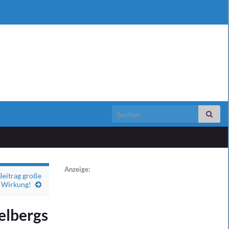
Search for:
Anzeige:
Beitrag große
Wirkung!
gelbergs