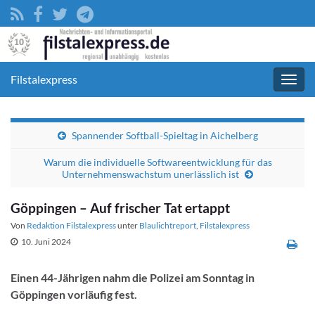
Filstalexpress
Navig
umsc
Spannender Softball-Spieltag in Aichelberg
Warum die individuelle Softwareentwicklung für das
Unternehmenswachstum unerlässlich ist
Göppingen – Auf frischer Tat ertappt
Von
Redaktion Filstalexpress
unter
Blaulichtreport
,
Filstalexpress
10. Juni 2024
Einen 44-Jährigen nahm die Polizei am Sonntag in
Göppingen vorläufig fest.