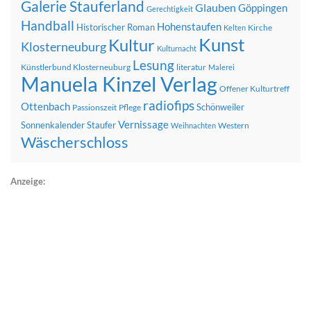
Galerie Stauferland
Glauben
Göppingen
Gerechtigkeit
Handball
Hohenstaufen
Historischer Roman
Kirche
Kelten
Kunst
Kultur
Klosterneuburg
Kulturnacht
Lesung
Künstlerbund Klosterneuburg
literatur
Malerei
Manuela Kinzel Verlag
Offener Kulturtreff
radiofips
Ottenbach
Schönweiler
Passionszeit
Pflege
Vernissage
Sonnenkalender
Staufer
Western
Weihnachten
Wäscherschloss
Anzeige: