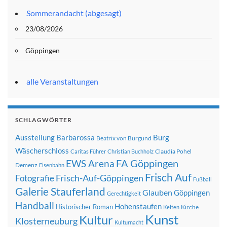
Sommerandacht (abgesagt)
23/08/2026
Göppingen
alle Veranstaltungen
SCHLAGWÖRTER
Ausstellung
Barbarossa
Burg
Beatrix von Burgund
Wäscherschloss
Claudia Pohel
Caritas Führer
Christian Buchholz
FA Göppingen
EWS Arena
Demenz
Eisenbahn
Frisch Auf
Frisch-Auf-Göppingen
Fotografie
Fußball
Galerie Stauferland
Glauben
Göppingen
Gerechtigkeit
Handball
Hohenstaufen
Historischer Roman
Kirche
Kelten
Kunst
Kultur
Klosterneuburg
Kulturnacht