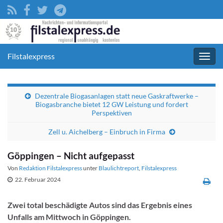
Filstalexpress
Navig
umsc
Dezentrale Biogasanlagen statt neue Gaskraftwerke –
Biogasbranche bietet 12 GW Leistung und fordert
Perspektiven
Zell u. Aichelberg – Einbruch in Firma
Göppingen – Nicht aufgepasst
Von
Redaktion Filstalexpress
unter
Blaulichtreport
,
Filstalexpress
22. Februar 2024
Zwei total beschädigte Autos sind das Ergebnis eines
Unfalls am Mittwoch in Göppingen.