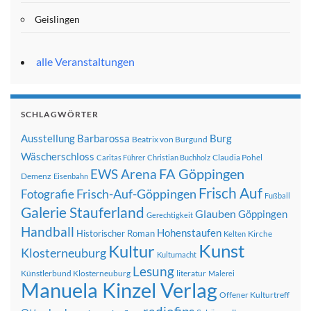
Geislingen
alle Veranstaltungen
SCHLAGWÖRTER
Ausstellung
Barbarossa
Burg
Beatrix von Burgund
Wäscherschloss
Claudia Pohel
Caritas Führer
Christian Buchholz
FA Göppingen
EWS Arena
Demenz
Eisenbahn
Frisch Auf
Frisch-Auf-Göppingen
Fotografie
Fußball
Galerie Stauferland
Glauben
Göppingen
Gerechtigkeit
Handball
Hohenstaufen
Historischer Roman
Kirche
Kelten
Kunst
Kultur
Klosterneuburg
Kulturnacht
Lesung
Künstlerbund Klosterneuburg
literatur
Malerei
Manuela Kinzel Verlag
Offener Kulturtreff