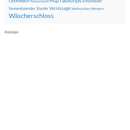
radiofips
Ottenbach
Schönweiler
Passionszeit
Pflege
Vernissage
Sonnenkalender
Staufer
Western
Weihnachten
Wäscherschloss
Anzeige: