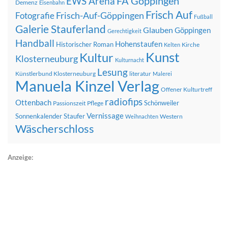
FA Göppingen
EWS Arena
Demenz
Eisenbahn
Frisch Auf
Frisch-Auf-Göppingen
Fotografie
Fußball
Galerie Stauferland
Glauben
Göppingen
Gerechtigkeit
Handball
Hohenstaufen
Historischer Roman
Kirche
Kelten
Kunst
Kultur
Klosterneuburg
Kulturnacht
Lesung
Künstlerbund Klosterneuburg
literatur
Malerei
Manuela Kinzel Verlag
Offener Kulturtreff
radiofips
Ottenbach
Schönweiler
Passionszeit
Pflege
Vernissage
Sonnenkalender
Staufer
Western
Weihnachten
Wäscherschloss
Anzeige: