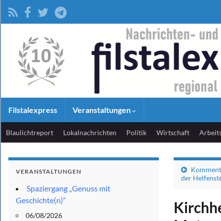
Filstalexpress
Veranstaltungen
Blaulichtreport
Lokalnachrichten
Politik
Wirtschaft
Arbeit
Kommenta
VERANSTALTUNGEN
der Helfenste
Spaziergang „Genuss mit
Geschichte(n)“
Kirchh
06/08/2026