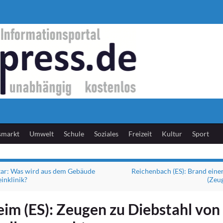
smarkt
Umwelt
Schule
Soziales
Freizeit
Kultur
Sport
r: Was wird aus dem Gebäude
Reichenbach (ES): Brand eine
inklinik?
(Zeu
eim (ES): Zeugen zu Diebstahl von