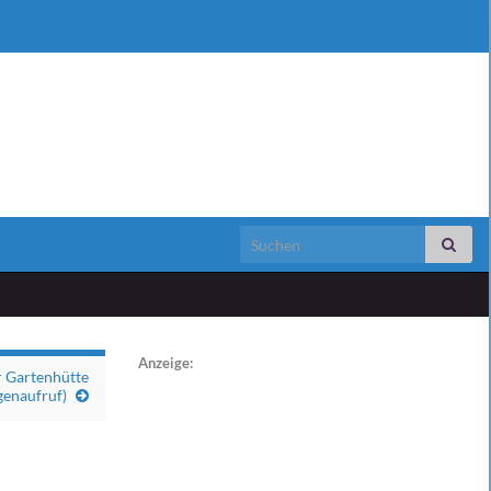
Search for:
Anzeige:
r Gartenhütte
genaufruf)