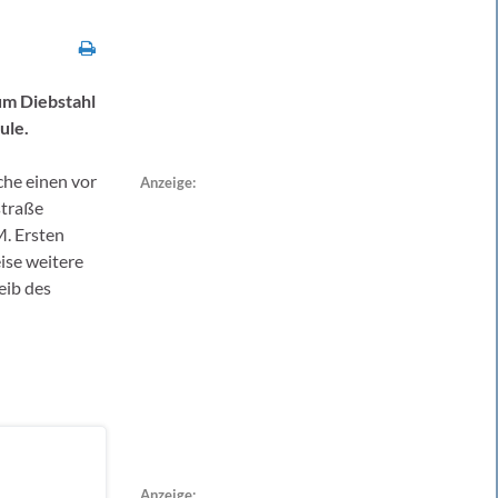
um Diebstahl
ule.
che einen vor
Anzeige:
straße
. Ersten
ise weitere
eib des
Anzeige: