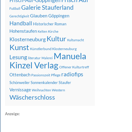
Frisch-Auf-Göppingen
Galerie Stauferland
Fußball
Glauben
Göppingen
Gerechtigkeit
Handball
Historischer Roman
Hohenstaufen
Kirche
Kelten
Kultur
Klosterneuburg
Kulturnacht
Kunst
Künstlerbund Klosterneuburg
Manuela
Lesung
literatur
Malerei
Kinzel Verlag
Offener Kulturtreff
radiofips
Ottenbach
Passionszeit
Pflege
Schönweiler
Sonnenkalender
Staufer
Vernissage
Western
Weihnachten
Wäscherschloss
Anzeige: