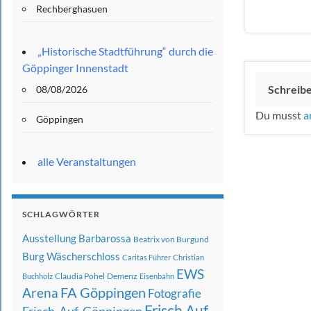
Rechberghasuen
„Historische Stadtführung“ durch die
Göppinger Innenstadt
Schreib
08/08/2026
Du musst
a
Göppingen
alle Veranstaltungen
SCHLAGWÖRTER
Ausstellung
Barbarossa
Beatrix von Burgund
Burg Wäscherschloss
Caritas Führer
Christian
EWS
Claudia Pohel
Demenz
Buchholz
Eisenbahn
FA Göppingen
Arena
Fotografie
Frisch Auf