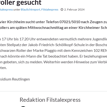
oller gesucht
stalexpress
unter
Blaulichtreport
,
Filstalexpress
2. Februar 2024
evier Kirchheim sucht unter Telefon 07021/5010 nach Zeugen z
ollers am späten Mittwochnachmittag an einer Kirchheimer Sch
on 17 Uhr bis 17.20 Uhr entwendeten vermutlich mehrere Jugendli
en Stellpatz der Jakob-Friedrich-Schöllkopf-Schule in der Bosch
schwarzen Roller der Marke Piaggio mit dem Kennzeichen 102 REM
nach könnte ein Mann die Tat beobachtet haben. Er beziehungswe
 gebeten, sich zu melden. Weiterhin werden Hinweise zum Verbl
ten.
sidium Reutlingen
Redaktion Filstalexpress