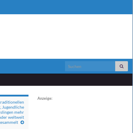
Search for:
Anzeige:
traditionellen
, Jugendliche
islingen mehr
nder weltweit
gesammelt