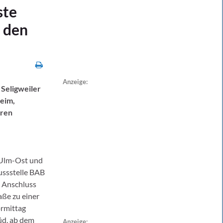
ste
r den
Anzeige:
 Seligweiler
eim,
oren
 Ulm-Ost und
ussstelle BAB
 Anschluss
aße zu einer
ormittag
üd, ab dem
Anzeige: