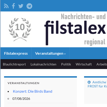
Filstalexpress
Veranstaltungen
Blaulichtreport
Lokalnachrichten
Politik
Wirtschaft
Arbeit
Amtlich
VERANSTALTUNGEN
FROST für K
Konzert: Die Birds Band
07/08/2026