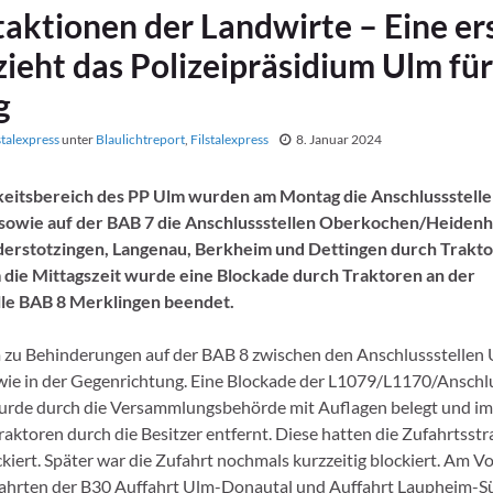
taktionen der Landwirte – Eine er
zieht das Polizeipräsidium Ulm fü
g
stalexpress
unter
Blaulichtreport
,
Filstalexpress
8. Januar 2024
keitsbereich des PP Ulm wurden am Montag die Anschlussstelle
 sowie auf der BAB 7 die Anschlussstellen Oberkochen/Heidenh
erstotzingen, Langenau, Berkheim und Dettingen durch Trakt
 die Mittagszeit wurde eine Blockade durch Traktoren an der
lle BAB 8 Merklingen beendet.
 zu Behinderungen auf der BAB 8 zwischen den Anschlussstellen
e in der Gegenrichtung. Eine Blockade der L1079/L1170/Anschl
urde durch die Versammlungsbehörde mit Auflagen belegt und im
aktoren durch die Besitzer entfernt. Diese hatten die Zufahrtsstr
kiert. Später war die Zufahrt nochmals kurzzeitig blockiert. Am V
fahrten der B30 Auffahrt Ulm-Donautal und Auffahrt Laupheim-S