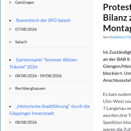
Geislingen
Protes
Bilanz 
Stammtisch der SPD Salach
Monta
07/08/2026
Von
Redaktion Fil
Salach
Im Zuständig
an der BAB 8
Gartenmarkt "Sommer-Blüten-
Giengen/Nied
Träume" 2026
blockiert. Um
08/08/2026 - 09/08/2026
Anschlussste
Rechberghasuen
Es kam zudem
Ulm-West sowi
„Historische Stadtführung“ durch die
7 Langenau w
Göppinger Innenstadt
wurden drei Tr
Spedition bloc
08/08/2026
waren die Zu