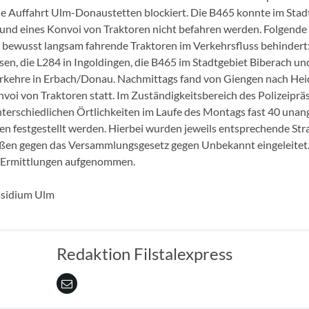
e Auffahrt Ulm-Donaustetten blockiert. Die B465 konnte im Stad
und eines Konvoi von Traktoren nicht befahren werden. Folgende
bewusst langsam fahrende Traktoren im Verkehrsfluss behindert:
en, die L284 in Ingoldingen, die B465 im Stadtgebiet Biberach un
rkehre in Erbach/Donau. Nachmittags fand von Giengen nach He
nvoi von Traktoren statt. Im Zuständigkeitsbereich des Polizeipr
terschiedlichen Örtlichkeiten im Laufe des Montags fast 40 una
 festgestellt werden. Hierbei wurden jeweils entsprechende Str
en gegen das Versammlungsgesetz gegen Unbekannt eingeleitet. 
e Ermittlungen aufgenommen.
äsidium Ulm
Redaktion Filstalexpress