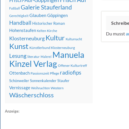
Frisch-Auf-Göppingen
Galerie Stauferland
Fußball
Glauben
Göppingen
Gerechtigkeit
Handball
Schreib
Historischer Roman
Hohenstaufen
Kirche
Kelten
Du musst
a
Kultur
Klosterneuburg
Kulturnacht
Kunst
Künstlerbund Klosterneuburg
Manuela
Lesung
literatur
Malerei
Kinzel Verlag
Offener Kulturtreff
radiofips
Ottenbach
Passionszeit
Pflege
Schönweiler
Sonnenkalender
Staufer
Vernissage
Western
Weihnachten
Wäscherschloss
Anzeige: