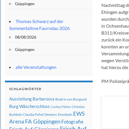
Göppingen
Nachmittag di
Ehingen aufgr
wurden durch 
Thomas Schwarz auf der
in Ochsenhaus
Sommerbühne Faurndau 2026
B311/Kreisve
08/08/2026
zurück ein Ko
konnten an un
Göppingen
Versammlungen
wegen Verstöß
alle Veranstaltungen
hat hierzu di
PM Polizeipr
SCHLAGWÖRTER
Ausstellung
Barbarossa
Beatrix von Burgund
Burg Wäscherschloss
Caritas Führer
Christian
EWS
Claudia Pohel
Demenz
Buchholz
Eisenbahn
FA Göppingen
Arena
Fotografie
Frisch Auf