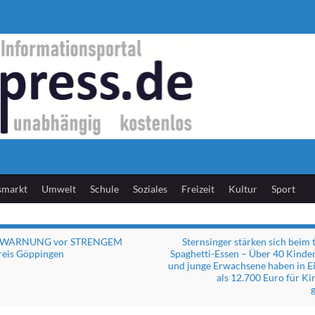
smarkt
Umwelt
Schule
Soziales
Freizeit
Kultur
Sport
e WARNUNG vor STRENGEM
Sternsinger stärken sich beim 
reis Göppingen
Spaghetti-Essen – Über 40 Kinder
und junge Erwachsene haben in E
als 12.700 Euro für Ki