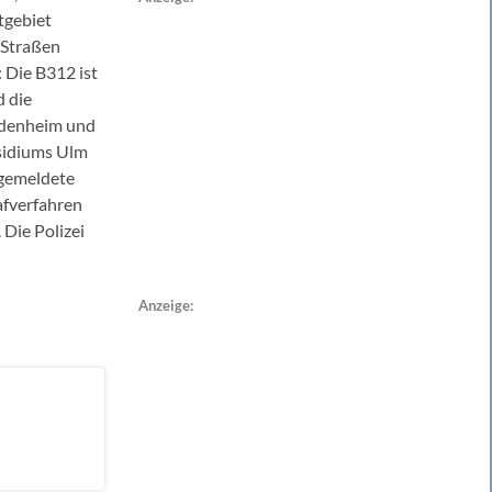
tgebiet
 Straßen
 Die B312 ist
d die
idenheim und
äsidiums Ulm
ngemeldete
afverfahren
Die Polizei
Anzeige: