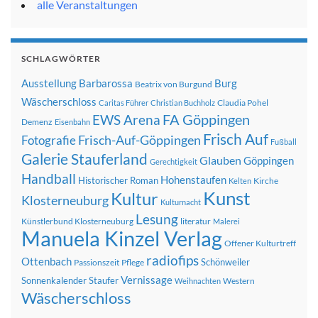
alle Veranstaltungen
SCHLAGWÖRTER
Ausstellung
Barbarossa
Burg
Beatrix von Burgund
Wäscherschloss
Claudia Pohel
Caritas Führer
Christian Buchholz
FA Göppingen
EWS Arena
Demenz
Eisenbahn
Frisch Auf
Frisch-Auf-Göppingen
Fotografie
Fußball
Galerie Stauferland
Glauben
Göppingen
Gerechtigkeit
Handball
Hohenstaufen
Historischer Roman
Kirche
Kelten
Kunst
Kultur
Klosterneuburg
Kulturnacht
Lesung
Künstlerbund Klosterneuburg
literatur
Malerei
Manuela Kinzel Verlag
Offener Kulturtreff
radiofips
Ottenbach
Schönweiler
Passionszeit
Pflege
Vernissage
Sonnenkalender
Staufer
Western
Weihnachten
Wäscherschloss