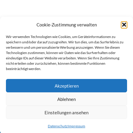
Cookie-Zustimmung verwalten
Wir verwenden Technologien wie Cookies, um Geräteinformationen zu
speichern und/oder darauf zuzugreifen. Wir tun dies, um das Surferlebnis zu
verbessern und um personalisierte Werbung anzuzeigen. Wenn Sie diesen
Technologien zustimmen, können wir Daten wie das Surfverhalten oder
eindeutige IDs auf dieser Website verarbeiten. Wenn Sie Ihre Zustimmung
nicht erteilen oder zurückziehen, können bestimmte Funktionen
beeinträchtigt werden.
Akzeptieren
Ablehnen
werben auf Filstalexpress
Team
Impressum
Datenschutz
Einstellungen ansehen
© Copyright Filstalexpress.de.
Datenschutz
Impressum
Powered by Matthias Hehn,
MyWebstage.de
.