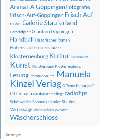
FA Göppingen
Arena
Fotografie
Frisch Auf
Frisch-Auf-Göppingen
Galerie Stauferland
Fußball
Glauben
Göppingen
Gerechtigkeit
Handball
Historischer Roman
Hohenstaufen
Kirche
Kelten
Kultur
Klosterneuburg
Kulturnacht
Kunst
Künstlerbund Klosterneuburg
Manuela
Lesung
literatur
Malerei
Kinzel Verlag
Offener Kulturtreff
radiofips
Ottenbach
Passionszeit
Pflege
Schönweiler
Sonnenkalender
Staufer
Vernissage
Western
Weihnachten
Wäscherschloss
Anzeige: