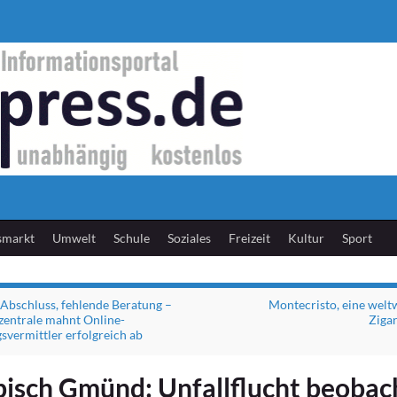
smarkt
Umwelt
Schule
Soziales
Freizeit
Kultur
Sport
 Abschluss, fehlende Beratung –
Montecristo, eine welt
entrale mahnt Online-
Ziga
svermittler erfolgreich ab
isch Gmünd: Unfallflucht beobac