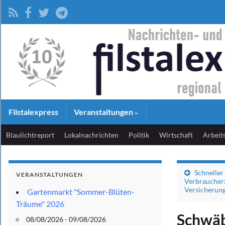
Filstalexpress
Veranstaltungen
Blaulichtreport
Lokalnachrichten
Politik
Wirtschaft
Arbeit
Schneller
VERANSTALTUNGEN
Verbraucherz
Versicherung
Gartenmarkt "Sommer-Blüten-
Träume" 2026
Schwäb
08/08/2026 - 09/08/2026