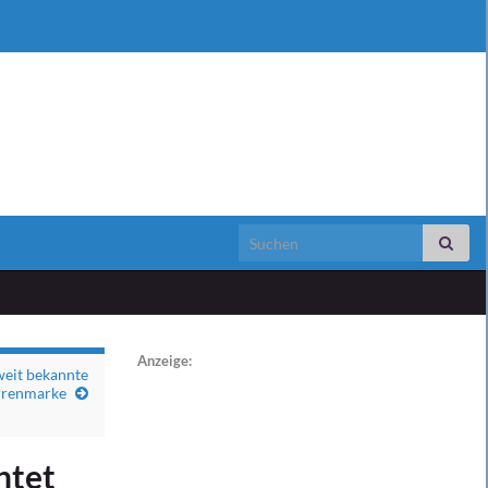
Search for:
Anzeige:
weit bekannte
rrenmarke
htet