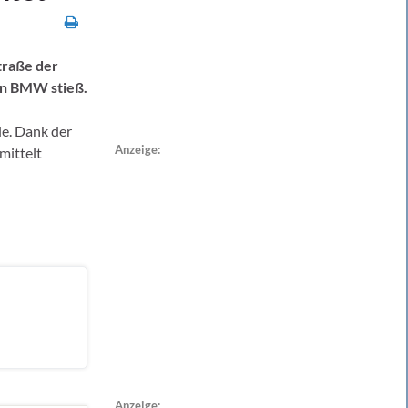
traße der
en BMW stieß.
le. Dank der
Anzeige:
mittelt
Anzeige: