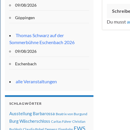
09/08/2026
Schreib
Göppingen
Du musst
a
Thomas Schwarz auf der
Sommerbühne Eschenbach 2026
09/08/2026
Eschenbach
alle Veranstaltungen
SCHLAGWÖRTER
Ausstellung
Barbarossa
Beatrix von Burgund
Burg Wäscherschloss
Caritas Führer
Christian
EWS
Claudia Pohel
Demenz
Buchholz
Eisenbahn