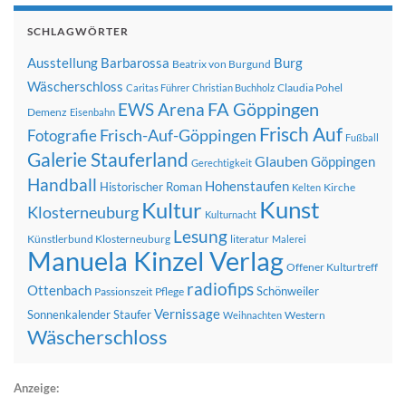
SCHLAGWÖRTER
Ausstellung
Barbarossa
Burg
Beatrix von Burgund
Wäscherschloss
Claudia Pohel
Caritas Führer
Christian Buchholz
FA Göppingen
EWS Arena
Demenz
Eisenbahn
Frisch Auf
Frisch-Auf-Göppingen
Fotografie
Fußball
Galerie Stauferland
Glauben
Göppingen
Gerechtigkeit
Handball
Hohenstaufen
Historischer Roman
Kirche
Kelten
Kunst
Kultur
Klosterneuburg
Kulturnacht
Lesung
Künstlerbund Klosterneuburg
literatur
Malerei
Manuela Kinzel Verlag
Offener Kulturtreff
radiofips
Ottenbach
Schönweiler
Passionszeit
Pflege
Vernissage
Sonnenkalender
Staufer
Western
Weihnachten
Wäscherschloss
Anzeige: