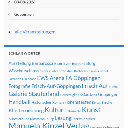
08/08/2026
Göppingen
alle Veranstaltungen
SCHLAGWÖRTER
Ausstellung
Barbarossa
Burg
Beatrix von Burgund
Wäscherschloss
Claudia Pohel
Caritas Führer
Christian Buchholz
FA Göppingen
EWS Arena
Demenz
Eisenbahn
Frisch Auf
Frisch-Auf-Göppingen
Fotografie
Fußball
Galerie Stauferland
Glauben
Göppingen
Gerechtigkeit
Handball
Hohenstaufen
Historischer Roman
Kirche
Kelten
Kunst
Kultur
Klosterneuburg
Kulturnacht
Lesung
Künstlerbund Klosterneuburg
literatur
Malerei
Manuela Kinzel Verlag
Offener Kulturtreff