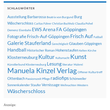
SCHLAGWÖRTER
Ausstellung
Barbarossa
Burg
Beatrix von Burgund
Wäscherschloss
Claudia Pohel
Caritas Führer
Christian Buchholz
FA Göppingen
EWS Arena
Demenz
Eisenbahn
Frisch Auf
Frisch-Auf-Göppingen
Fotografie
Fußball
Galerie Stauferland
Glauben
Göppingen
Gerechtigkeit
Handball
Hohenstaufen
Historischer Roman
Kirche
Kelten
Kunst
Kultur
Klosterneuburg
Kulturnacht
Lesung
Künstlerbund Klosterneuburg
literatur
Malerei
Manuela Kinzel Verlag
Offener Kulturtreff
radiofips
Ottenbach
Schönweiler
Passionszeit
Pflege
Vernissage
Sonnenkalender
Staufer
Western
Weihnachten
Wäscherschloss
Anzeige: