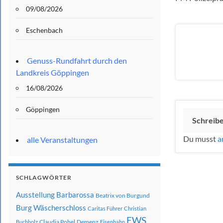
09/08/2026
Eschenbach
Genuss-Rundfahrt durch den
Landkreis Göppingen
16/08/2026
Göppingen
Schreib
Du musst
a
alle Veranstaltungen
SCHLAGWÖRTER
Ausstellung
Barbarossa
Beatrix von Burgund
Burg Wäscherschloss
Caritas Führer
Christian
EWS
Claudia Pohel
Demenz
Buchholz
Eisenbahn