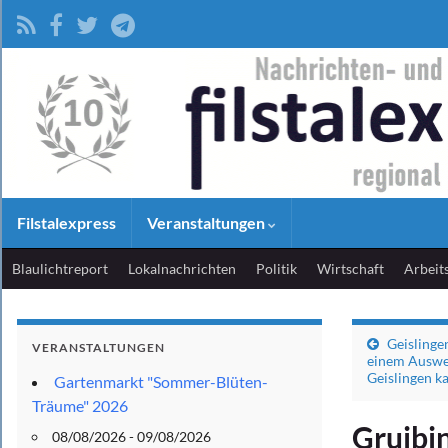
Filstalexpress
Veranstaltungen
Blaulichtreport
Lokalnachrichten
Politik
Wirtschaft
Arbeit
Geislinge
VERANSTALTUNGEN
einem Auswe
Geislingen k
Gartenmarkt "Sommer-Blüten-
Träume" 2026
Gruibi
08/08/2026 - 09/08/2026