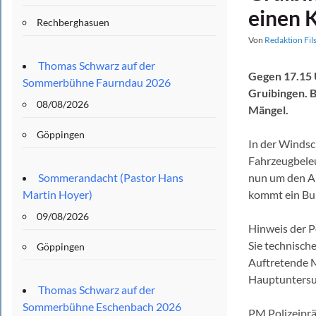
einen K
Rechberghasuen
Von
Redaktion Fil
Thomas Schwarz auf der
Gegen 17.15 U
Sommerbühne Faurndau 2026
Gruibingen. B
08/08/2026
Mängel.
Göppingen
In der Windsc
Fahrzeugbeleu
Sommerandacht (Pastor Hans
nun um den A
Martin Hoyer)
kommt ein Buß
09/08/2026
Hinweis der Po
Sie technisch
Göppingen
Auftretende M
Hauptuntersuc
Thomas Schwarz auf der
Sommerbühne Eschenbach 2026
PM Polizeipr