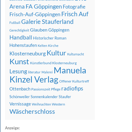
FA Göppingen
Arena
Fotografie
Frisch Auf
Frisch-Auf-Göppingen
Galerie Stauferland
Fußball
Glauben
Göppingen
Gerechtigkeit
Handball
Historischer Roman
Hohenstaufen
Kirche
Kelten
Kultur
Klosterneuburg
Kulturnacht
Kunst
Künstlerbund Klosterneuburg
Manuela
Lesung
literatur
Malerei
Kinzel Verlag
Offener Kulturtreff
radiofips
Ottenbach
Passionszeit
Pflege
Schönweiler
Sonnenkalender
Staufer
Vernissage
Western
Weihnachten
Wäscherschloss
Anzeige: