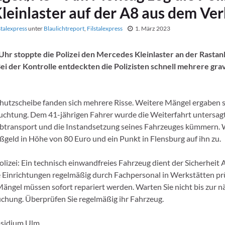
leinlaster auf der A8 aus dem Ve
stalexpress
unter
Blaulichtreport
,
Filstalexpress
1. März 2023
hr stoppte die Polizei den Mercedes Kleinlaster an der Rastan
ei der Kontrolle entdeckten die Polizisten schnell mehrere gr
hutzscheibe fanden sich mehrere Risse. Weitere Mängel ergaben s
chtung. Dem 41-jährigen Fahrer wurde die Weiterfahrt untersagt.
btransport und die Instandsetzung seines Fahrzeuges kümmern. 
geld in Höhe von 80 Euro und ein Punkt in Flensburg auf ihn zu.
lizei: Ein technisch einwandfreies Fahrzeug dient der Sicherheit A
e Einrichtungen regelmäßig durch Fachpersonal in Werkstätten pr
ängel müssen sofort repariert werden. Warten Sie nicht bis zur n
hung. Überprüfen Sie regelmäßig ihr Fahrzeug.
äsidium Ulm