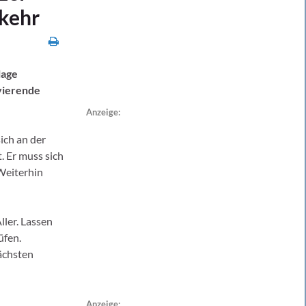
rkehr
lage
avierende
Anzeige:
ich an der
 Er muss sich
Weiterhin
ller. Lassen
üfen.
ächsten
Anzeige: