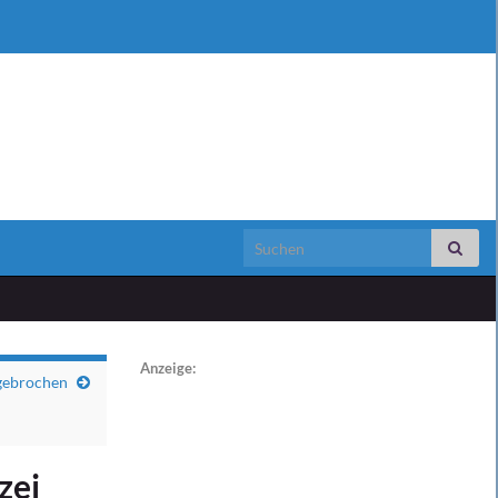
Search for:
Anzeige:
fgebrochen
zei