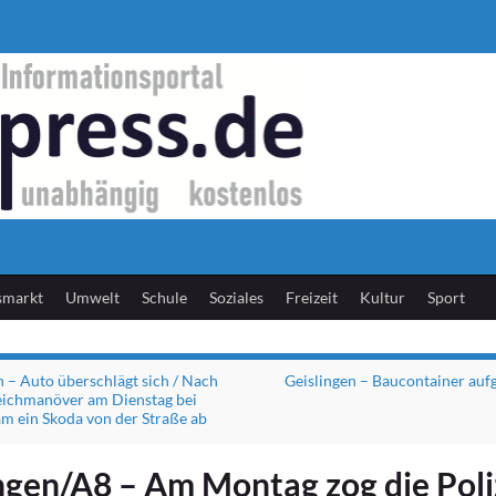
smarkt
Umwelt
Schule
Soziales
Freizeit
Kultur
Sport
n – Auto überschlägt sich / Nach
Geislingen – Baucontainer au
ichmanöver am Dienstag bei
am ein Skoda von der Straße ab
ngen/A8 – Am Montag zog die Poli