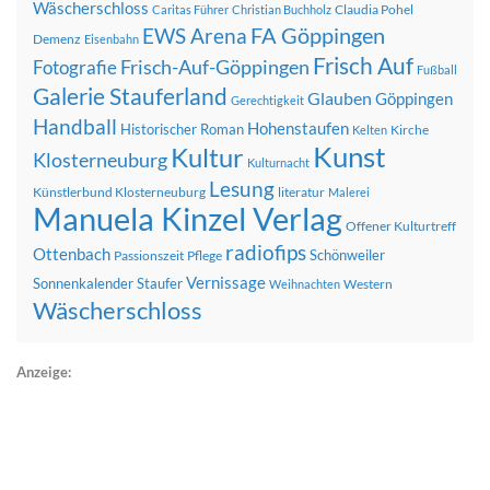
Wäscherschloss
Claudia Pohel
Caritas Führer
Christian Buchholz
FA Göppingen
EWS Arena
Demenz
Eisenbahn
Frisch Auf
Frisch-Auf-Göppingen
Fotografie
Fußball
Galerie Stauferland
Glauben
Göppingen
Gerechtigkeit
Handball
Hohenstaufen
Historischer Roman
Kirche
Kelten
Kunst
Kultur
Klosterneuburg
Kulturnacht
Lesung
Künstlerbund Klosterneuburg
literatur
Malerei
Manuela Kinzel Verlag
Offener Kulturtreff
radiofips
Ottenbach
Schönweiler
Passionszeit
Pflege
Vernissage
Sonnenkalender
Staufer
Western
Weihnachten
Wäscherschloss
Anzeige: