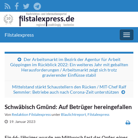
Filstalexpress
Navig
umsc
Der Arbeitsmarkt im Bezirk der Agentur für Arbeit
Göppingen im Rückblick 2022: Ein weiteres Jahr mit geballten
Herausforderungen / Arbeitsmarkt zeigt sich trotz
gravierender Einflüsse stabil
Mittelstand stärkt Schaustellern den Rücken / MIT-Chef Ralf
Semmler: Betriebe auch nach Corona-Zeit unterstützen
Schwäbisch Gmünd: Auf Betrüger hereingefallen
Von
Redaktion Filstalexpress
unter
Blaulichtreport
,
Filstalexpress
19. Januar 2023
Ein 66-Jähriger wurde am Mittwoch fast das Opfer eines