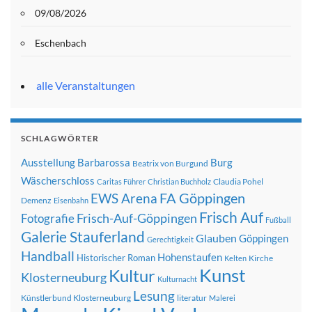
09/08/2026
Eschenbach
alle Veranstaltungen
SCHLAGWÖRTER
Ausstellung
Barbarossa
Burg
Beatrix von Burgund
Wäscherschloss
Claudia Pohel
Caritas Führer
Christian Buchholz
FA Göppingen
EWS Arena
Demenz
Eisenbahn
Frisch Auf
Frisch-Auf-Göppingen
Fotografie
Fußball
Galerie Stauferland
Glauben
Göppingen
Gerechtigkeit
Handball
Hohenstaufen
Historischer Roman
Kirche
Kelten
Kunst
Kultur
Klosterneuburg
Kulturnacht
Lesung
Künstlerbund Klosterneuburg
literatur
Malerei