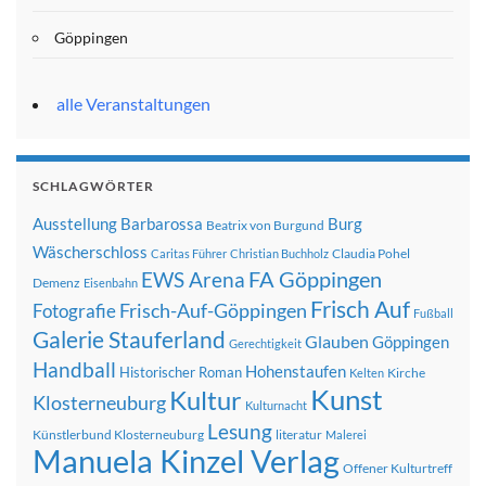
Göppingen
alle Veranstaltungen
SCHLAGWÖRTER
Ausstellung
Barbarossa
Burg
Beatrix von Burgund
Wäscherschloss
Claudia Pohel
Caritas Führer
Christian Buchholz
FA Göppingen
EWS Arena
Demenz
Eisenbahn
Frisch Auf
Frisch-Auf-Göppingen
Fotografie
Fußball
Galerie Stauferland
Glauben
Göppingen
Gerechtigkeit
Handball
Hohenstaufen
Historischer Roman
Kirche
Kelten
Kunst
Kultur
Klosterneuburg
Kulturnacht
Lesung
Künstlerbund Klosterneuburg
literatur
Malerei
Manuela Kinzel Verlag
Offener Kulturtreff