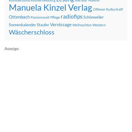
Künstlerbund Klosterneuburg
literatur
Malerei
Manuela Kinzel Verlag
Offener Kulturtreff
radiofips
Ottenbach
Schönweiler
Passionszeit
Pflege
Vernissage
Sonnenkalender
Staufer
Western
Weihnachten
Wäscherschloss
Anzeige: