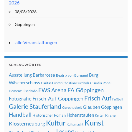
2026
08/08/2026
Göppingen
alle Veranstaltungen
SCHLAGWÖRTER
Ausstellung
Barbarossa
Burg
Beatrix von Burgund
Wäscherschloss
Claudia Pohel
Caritas Führer
Christian Buchholz
FA Göppingen
EWS Arena
Demenz
Eisenbahn
Frisch Auf
Frisch-Auf-Göppingen
Fotografie
Fußball
Galerie Stauferland
Glauben
Göppingen
Gerechtigkeit
Handball
Hohenstaufen
Historischer Roman
Kirche
Kelten
Kunst
Kultur
Klosterneuburg
Kulturnacht
Lesung