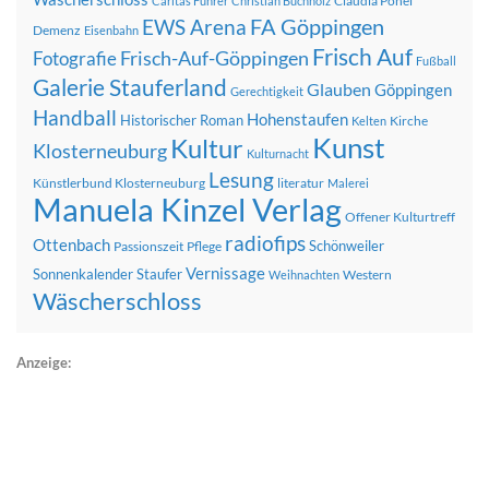
Claudia Pohel
Caritas Führer
Christian Buchholz
FA Göppingen
EWS Arena
Demenz
Eisenbahn
Frisch Auf
Frisch-Auf-Göppingen
Fotografie
Fußball
Galerie Stauferland
Glauben
Göppingen
Gerechtigkeit
Handball
Hohenstaufen
Historischer Roman
Kirche
Kelten
Kunst
Kultur
Klosterneuburg
Kulturnacht
Lesung
Künstlerbund Klosterneuburg
literatur
Malerei
Manuela Kinzel Verlag
Offener Kulturtreff
radiofips
Ottenbach
Schönweiler
Passionszeit
Pflege
Vernissage
Sonnenkalender
Staufer
Western
Weihnachten
Wäscherschloss
Anzeige: