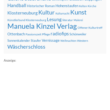
Handball
Hohenstaufen
Historischer Roman
Kirche
Kelten
Kunst
Kultur
Klosterneuburg
Kulturnacht
Lesung
Künstlerbund Klosterneuburg
literatur
Malerei
Manuela Kinzel Verlag
Offener Kulturtreff
radiofips
Ottenbach
Schönweiler
Passionszeit
Pflege
Vernissage
Sonnenkalender
Staufer
Western
Weihnachten
Wäscherschloss
Anzeige: