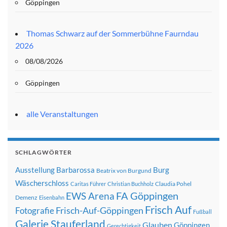
Göppingen
Thomas Schwarz auf der Sommerbühne Faurndau
2026
08/08/2026
Göppingen
alle Veranstaltungen
SCHLAGWÖRTER
Ausstellung
Barbarossa
Burg
Beatrix von Burgund
Wäscherschloss
Claudia Pohel
Caritas Führer
Christian Buchholz
FA Göppingen
EWS Arena
Demenz
Eisenbahn
Frisch Auf
Frisch-Auf-Göppingen
Fotografie
Fußball
Galerie Stauferland
Glauben
Göppingen
Gerechtigkeit