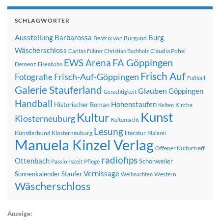
SCHLAGWÖRTER
Ausstellung
Barbarossa
Burg
Beatrix von Burgund
Wäscherschloss
Claudia Pohel
Caritas Führer
Christian Buchholz
FA Göppingen
EWS Arena
Demenz
Eisenbahn
Frisch Auf
Frisch-Auf-Göppingen
Fotografie
Fußball
Galerie Stauferland
Glauben
Göppingen
Gerechtigkeit
Handball
Hohenstaufen
Historischer Roman
Kirche
Kelten
Kunst
Kultur
Klosterneuburg
Kulturnacht
Lesung
Künstlerbund Klosterneuburg
literatur
Malerei
Manuela Kinzel Verlag
Offener Kulturtreff
radiofips
Ottenbach
Schönweiler
Passionszeit
Pflege
Vernissage
Sonnenkalender
Staufer
Western
Weihnachten
Wäscherschloss
Anzeige: